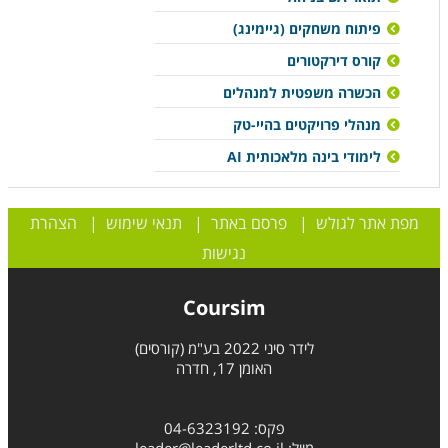
פיתוח משחקים (גיימינג)
קורס דירקטורים
הכשרה משפטית למנהלים
מנהלי פרויקטים בהיי-טק
לימודי בינה מלאכותית AI
מפת אתר לגולש
|
פרסם באתר
|
תנאי שימוש
|
הצהרת
נגישות
Coursim
לידר סיני 2022 בע"מ (קורסים)
האומן 17, חדרה
פקס: 04-6323192