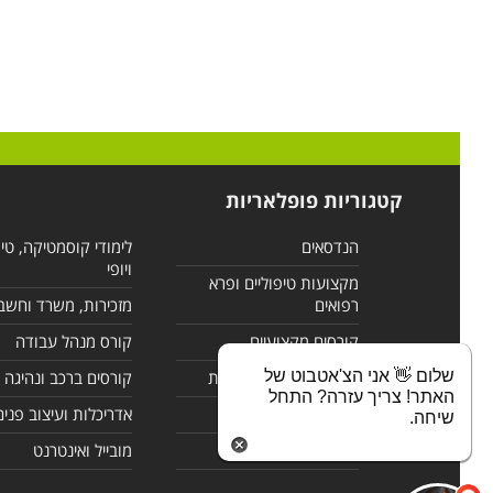
קטגוריות פופלאריות
הנדסאים
לימודי קוסמטיקה, טי
ויופי
מקצועות טיפוליים ופרא
רפואים
מזכירות, משרד וחשב
קורסים מקצועיים
קורס מנהל עבודה
שלום 👋 אני הצ'אטבוט של
לימודי מחשבים ורשתות
קורסים ברכב ונהיגה
האתר! צריך עזרה? התחל
קורסים בניהול
אדריכלות ועיצוב פנים
שיחה.
לימודי שפות
מובייל ואינטרנט