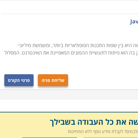
היכרות עם ג'אבה חיונית עבור כל מי שמתכנן לעסוק בתחום התכנות, ולמתכנתים בפועל. קורס JAVA מתקיים במוקדים
ון ועוד.
JAVA - Full Stack Developme. ג'אווה היא בין שפות התכנות הפופולאריות ביותר, ומשמשת מיליוני
ק בה הוא פיתוח לתעשיית ההמונים המאפיינת את האינטרנט. המסלול
שליחת פניה
פרטי הקורס
שה את כל העבודה בשבילך
תלבטים? לקבלת מידע נוסף ללא התחייבות