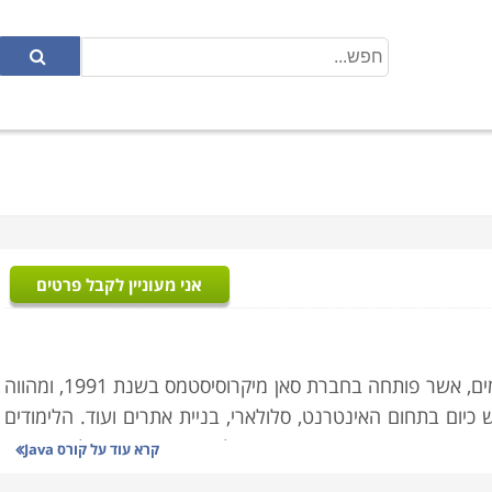
אני מעוניין לקבל פרטים
קורס Java עוסק בהיכרות עם שפת תכנות מונחית עצמים, אשר פותחה בחברת סאן מיקרוסיסטמס בשנת 1991, ומהווה
יום בתחום האינטרנט, סלולארי, בניית אתרים ועוד. הלימודים
בוא, מבנה השפה, מבנה נתונים, אלגוריתם ועוד. במהלך קורס זה
קרא עוד על
קורס Java
יקציות ומודולים בטווחים שונים ויוצרים לעצמם נקודת פתיחה