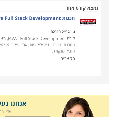
לקריירה בתחום התיכנות בענפים השונים.
נמצא קורס אחד
תכנות Java Full Stack Development
שונים ברחבי הארץ, ביניהם: רמת גן, תל אביב, חיפה, חול
ג'ון ברייס הדרכה
קורס nt
מתכנתים לבניית אפליקציות, אבל עיקר העיסו
מוביל מנקודת
תל-אביב
אנחנו נע
עדיין מ