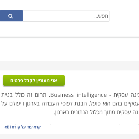
אני מעוניין לקבל פרטים
קורס BI עוסק בתחום בטכנולוגיות המידע המכונה בינה עסקית - Business intelligence. תחום זה כולל בניית
סקיים בהם הוא פועל, הבנת דפוסי העבודה בארגון וייעולם על
נה עסקית מתוך מכלול הנתונים בארגון.
ול של ארגון, וליצור דו"חות, התראות ואיתותים לצורך קבלת החלטות
קרא עוד על
קורס BI
 מערכת שמספקת מידע היסטורי, מידע עכשווי, ותחזיות בנוגע