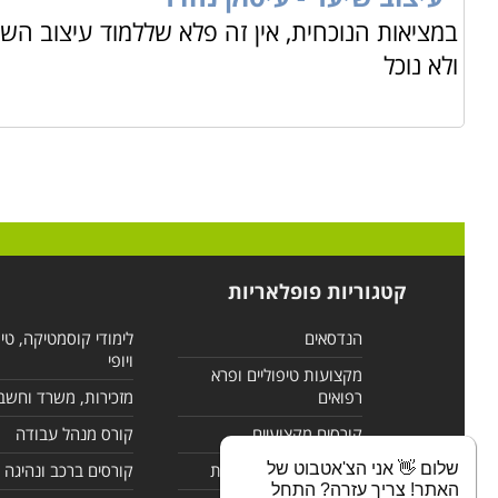
במציאות הנוכחית, אין זה פלא שללמוד עיצוב השי
ולא נוכל
קטגוריות פופלאריות
הנדסאים
לימודי קוסמטיקה, טי
ויופי
מקצועות טיפוליים ופרא
רפואים
מזכירות, משרד וחשב
קורסים מקצועיים
קורס מנהל עבודה
שלום 👋 אני הצ'אטבוט של
לימודי מחשבים ורשתות
קורסים ברכב ונהיגה
האתר! צריך עזרה? התחל