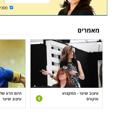
מלבד זאת סוגי שבילים, זיגזגים, תסרוקות עכשוויות ו
מסכי
ניתן למצוא בקורסים מתקדמים בשוק. ניתן ללמוד בנ
ומתקדמות.
מאמרים
איך לבחור
כל מעצב שמעוניין להשתלב בקורס כזה צריך לחשוב
לבחור קורס
לימודי תסרוקות
שמתאים לו. כדאי לווד
בנוסף מומלץ לבדוק כמה מרצים מלווים את הקורס ו
צרכיכם על ידי ליווי מקצועי.
עיצוב שיער - המקצוע
היום הרע של 
והקורס
עיצוב שיער