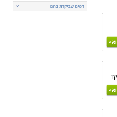
דפים שביקרת בהם
א
קד
א