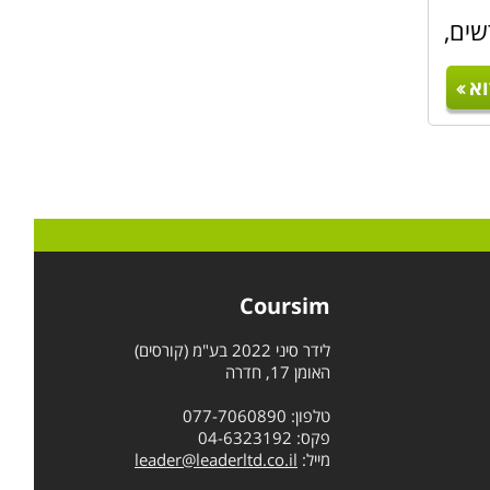
שים,
א
Coursim
לידר סיני 2022 בע"מ (קורסים)
האומן 17, חדרה
טלפון: 077-7060890
פקס: 04-6323192
מייל:
leader@leaderltd.co.il