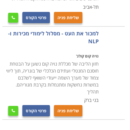
תל-אביב
שליחת פניה
פרטי הקורס

למכור את העט - מסלול לימודי מכירות ו-
NLP
נויה קום קולג'
חזון הליבה של מכללת נויה קום נשען על הבטחת
חוסנם המנטלי ועתידם הכלכלי של בוגריה, תוך ליווי
צמוד של מערך השמה ייעודי השואף לשלבם
במשרות נחשקות ומתגמלות בקרבת מגוריהם.
תהליך
בני ברק
שליחת פניה
פרטי הקורס
