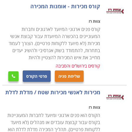
קורס מכירות - אומנות המכירה
אינטליגנציה רגשית, ניהול משא ומתן, התמודדות עם
קונפליקטים, ניהול עצמי ועמידה ביעדים עצמיים, ניהול נכון
צוות רז
של זמן ועוד נושעאים שיעזרו לכם בסופו של דבר למכור טוב
קורס פנים ארגוני המיועד לארגונים וחברות
יותר. גם משך הקורס משתנה ממוסד למוסד. הקורסים
המעוניינים בהכשרה המיועדת עבור קבוצת אנשי
הקצרים ביותר הם בהיקף של 15 שעות אקדמיות והארוכים
מכירות (לא מיועד ללקוחות פרטיים). הצורך לעמוד
ביותר בהיקף של 60 שעות אקדמיות.
בתחרות, להתמודד בשוק אגרסיבי ולהשיג יעדים
מחייב את איש המכירות להצטיין ולהיות
אפשרויות תעסוקה
קורסים בירושלים והסביבה
הקורס מקנה לכם את היכולת להמשיך לעסוק בתחום בו
שליחת פניה
פרטי הקורס
אתם עוסקים בהצלחה רבה יותר- אם אתם בעלי עסקים אין

ספק שתקחו מהקורס מידע ומיומנויות שיעזרו לכם לנהל את
מכירות לאנשי מכירות שטח / מדלת לדלת
העסק בצורה טובה יותר. תוכלו לעבוד בתחום, להיות
מנהלים של צוותי מכירות בחברות השונות ולהמשיך
צוות רז
להתקדם. קורס מכירות מוצע במוסדות לימוד רבים בארץ,
הקורס הוא פנים ארגוני ומיועד לחברות המעוניינות
ביניהם מכללות העוסקות בתחום הניהול, לימודי חוץ של
בקורס עבור קבוצת עובדים או מנהלים (לא מיועד
אוניברסיטאות ומכללות אקדמיות. האוניברסיטה הפתוחה
ללקוחות פרטיים). תהליך המכירה מדלת לדלת הוא