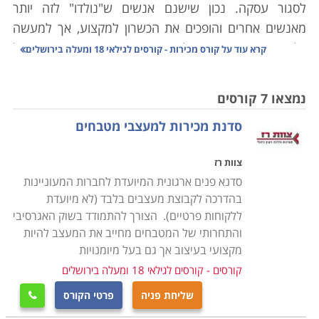
לסגור עסקה. נכון שישנם אנשים ש"נולדו" לזה יותר
מאנשים אחרים והופכים את הכשרון למקצוע, אך למעשה
כל אחד מאיתנו צריך להיות איש מכירות מדי פעם. בכל
קרא עוד על
קורס מכירות - קורסים לגילאי 18 ומעלה בירושלים
תחום, לא חשוב איזה בסופו של דבר צריך למכור מוצר או
שירות. קורס מכירות ימקד אתכם באיתור לקוחות, לדעת איך
נמצאו 7 קורסים
להפוך לקוח פוטנציאלי לקיים, איך לשמר את הלקוח שיפנה
סדנת מכירות למעצבי מטבחים
אליכם גם בפעם הבאה ואיך לטפל בפניות של לקוחות
שלכם. תחום זה הוא קריטי ומרכזי, לב ליבו של כל ארגון
צוות רז
עסקי, והוא מהווה מפתח מרכזי להצלחתו של הארגון.
סדנא פנים ארגונית המיועדת לחברות המעוניינות
הלימודים מתאימים לאנשי מכירות פעילים בחברות, בעלי
בהדרכה לקבוצת מעצבים בלבד (לא מיועדת
עסקים, וגם לכל אחד שרוצה לחזק ולהעשיר את עצמו
ללקוחות פרטיים). הצורך להתמודד בשוק האגרסיבי
בתחום.
והתחרותי של המטבחים מחייב את המעצב להיות
מקצועי בעיצוב אך גם בעל מיומנויות
תכני הלימודים משתנים במידה מסויימת בין מוסד אחד
קורסים - קורסים לגילאי 18 ומעלה בירושלים
לאחר. באופן כללי התוכן כולל מודל המכירה החדש, טיפול
בהתנגדויות, גיבוש תוכנית עבודה, עבודה על פי יעדים,
שליחת פניה
פרטי הקורס

שימור לקוחות, שירות מוכר, יצירת תקשורת שכנועית,