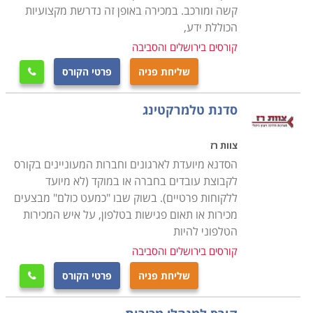
מעבירה את הקורס במסגרת בית ספר תפנית, כך גם
קשה ומורכב. במכירה באופן זה נדרשת מקצועיות
אוניברסיטת תל אביב, כך שתל אביב, חיפה, ירושלים וערים
הכוללת ידע,
נוספות הן חלק מהמקומות בהן אפשר ללמוד את הנושא.
קורסים בירושלים והסביבה
שליחת פניה
פרטי הקורס

סדנת טלמרקטינג
צוות רז
הסדנא מיועדת לארגונים וחברות המעוניינים בקורס
לקבוצת עובדים בחברה או במוקד (לא מיועד
ללקוחות פרטיים). בשוק שבו "כמעט כולם" מבצעים
מכירות או תאום פגישות בטלפון, על איש המכירות
הטלפוני להיות
קורסים בירושלים והסביבה
שליחת פניה
פרטי הקורס
