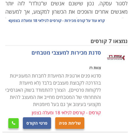
לסגור עסקה. נכון שישנם אנשים ש"נולדו" לזה יותר
מאנשים אחרים והופכים את הכשרון למקצוע, אך למעשה
כל אחד מאיתנו צריך להיות איש מכירות מדי פעם. בכל
קרא עוד על
קורס מכירות - קורסים לגילאי 18 ומעלה בצפון
תחום, לא חשוב איזה בסופו של דבר צריך למכור מוצר או
שירות. קורס מכירות ימקד אתכם באיתור לקוחות, לדעת איך
נמצאו 7 קורסים
להפוך לקוח פוטנציאלי לקיים, איך לשמר את הלקוח שיפנה
סדנת מכירות למעצבי מטבחים
אליכם גם בפעם הבאה ואיך לטפל בפניות של לקוחות
שלכם. תחום זה הוא קריטי ומרכזי, לב ליבו של כל ארגון
צוות רז
עסקי, והוא מהווה מפתח מרכזי להצלחתו של הארגון.
סדנא פנים ארגונית המיועדת לחברות המעוניינות
הלימודים מתאימים לאנשי מכירות פעילים בחברות, בעלי
בהדרכה לקבוצת מעצבים בלבד (לא מיועדת
עסקים, וגם לכל אחד שרוצה לחזק ולהעשיר את עצמו
ללקוחות פרטיים). הצורך להתמודד בשוק האגרסיבי
בתחום.
והתחרותי של המטבחים מחייב את המעצב להיות
מקצועי בעיצוב אך גם בעל מיומנויות
תכני הלימודים משתנים במידה מסויימת בין מוסד אחד
קורסים - קורסים לגילאי 18 ומעלה בצפון
לאחר. באופן כללי התוכן כולל מודל המכירה החדש, טיפול
בהתנגדויות, גיבוש תוכנית עבודה, עבודה על פי יעדים,
שליחת פניה
פרטי הקורס

שימור לקוחות, שירות מוכר, יצירת תקשורת שכנועית,