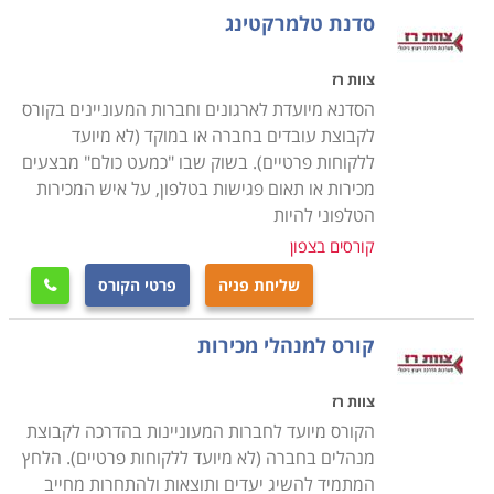
סדנת טלמרקטינג
אינטליגנציה רגשית, ניהול משא ומתן, התמודדות עם
קונפליקטים, ניהול עצמי ועמידה ביעדים עצמיים, ניהול נכון
צוות רז
של זמן ועוד נושעאים שיעזרו לכם בסופו של דבר למכור טוב
הסדנא מיועדת לארגונים וחברות המעוניינים בקורס
יותר. גם משך הקורס משתנה ממוסד למוסד. הקורסים
לקבוצת עובדים בחברה או במוקד (לא מיועד
הקצרים ביותר הם בהיקף של 15 שעות אקדמיות והארוכים
ללקוחות פרטיים). בשוק שבו "כמעט כולם" מבצעים
ביותר בהיקף של 60 שעות אקדמיות.
מכירות או תאום פגישות בטלפון, על איש המכירות
הטלפוני להיות
אפשרויות תעסוקה
קורסים בצפון
הקורס מקנה לכם את היכולת להמשיך לעסוק בתחום בו
שליחת פניה
פרטי הקורס
אתם עוסקים בהצלחה רבה יותר- אם אתם בעלי עסקים אין

ספק שתקחו מהקורס מידע ומיומנויות שיעזרו לכם לנהל את
קורס למנהלי מכירות
העסק בצורה טובה יותר. תוכלו לעבוד בתחום, להיות
מנהלים של צוותי מכירות בחברות השונות ולהמשיך
צוות רז
להתקדם. קורס מכירות מוצע במוסדות לימוד רבים בארץ,
הקורס מיועד לחברות המעוניינות בהדרכה לקבוצת
ביניהם מכללות העוסקות בתחום הניהול, לימודי חוץ של
מנהלים בחברה (לא מיועד ללקוחות פרטיים). הלחץ
אוניברסיטאות ומכללות אקדמיות. האוניברסיטה הפתוחה
המתמיד להשיג יעדים ותוצאות ולהתחרות מחייב