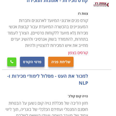
קורס מכירות - אומנות המכירה
צוות רז
קורס פנים ארגוני המיועד לארגונים וחברות
המעוניינים בהכשרה המיועדת עבור קבוצת אנשי
מכירות (לא מיועד ללקוחות פרטיים). הצורך לעמוד
בתחרות, להתמודד בשוק אגרסיבי ולהשיג יעדים
מחייב את איש המכירות להצטיין ולהיות
קורסים בצפון
שליחת פניה
פרטי הקורס

למכור את העט - מסלול לימודי מכירות ו-
NLP
נויה קום קולג'
חזון הליבה של מכללת נויה קום נשען על הבטחת
חוסנם המנטלי ועתידם הכלכלי של בוגריה, תוך ליווי
צמוד של מערך השמה ייעודי השואף לשלבם