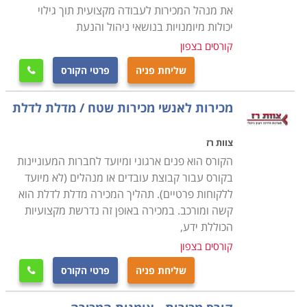
מעבירה את הקורס במסגרת בית ספר תפנית, כך גם
את מנהל המכירות לעבודה מקצועית תוך גילוי
אוניברסיטת תל אביב, כך שתל אביב, חיפה, ירושלים וערים
יכולות מיומנויות בנושאי ניהול והנעת
נוספות הן חלק מהמקומות בהן אפשר ללמוד את הנושא.
קורסים בצפון
שליחת פניה
פרטי הקורס

מכירות לאנשי מכירות שטח / מדלת לדלת
צוות רז
הקורס הוא פנים ארגוני ומיועד לחברות המעוניינות
בקורס עבור קבוצת עובדים או מנהלים (לא מיועד
ללקוחות פרטיים). תהליך המכירה מדלת לדלת הוא
קשה ומורכב. במכירה באופן זה נדרשת מקצועיות
הכוללת ידע,
קורסים בצפון
שליחת פניה
פרטי הקורס
