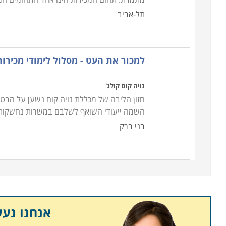
תל-אביב
למכור את העט - מסלול לימודי מכירות ו- 
נויה קום קולג'
חזון הליבה של מכללת נויה קום נשען על הבטח
השמה ייעודי השואף לשלבם במשרות נחשקות 
בני ברק
אנחנו נע