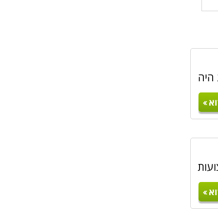
 היה
א
ועות
א