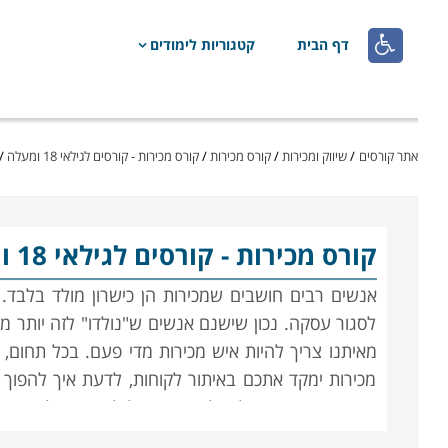

דף הבית
קטגוריות לימודים
אתר קורסים
/
שיווק ומכירות
/
קורס מכירות
/
קורס מכירות - קורסים לגילאי 18 ומעלה
/
קורס מכירות
- קורסים לגילאי 18 ומעלה באזור השרון
אנשים רבים חושבים שמכירות הן כישרון מולד בלבד.
לסגור עסקה. נכון שישנם אנשים ש"נולדו" לזה יותר 
מאיתנו צריך להיות איש מכירות מדי פעם. בכל תחום, 
מכירות ימקד אתכם באיתור לקוחות, לדעת איך להפוך 
בפעם הבאה ואיך לטפל בפניות של לקוחות שלכם. תחום ז
מפתח מרכזי להצלחתו של הארגון.
הלימודים מתאימי