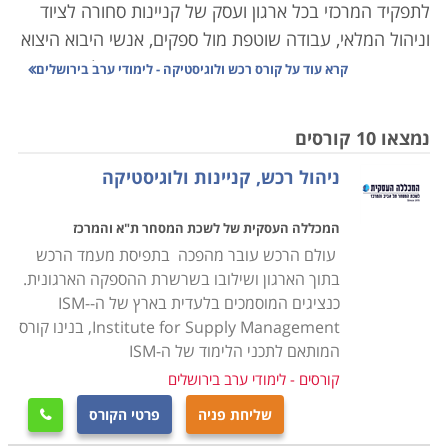
לתפקיד המרכזי בכל ארגון ועסק של קניינות סחורה לציוד
וניהול המלאי, עבודה שוטפת מול ספקים, אנשי היבוא היצוא
והעובדים באופן מדויק, הדורש תיאום אחיד עם כל הגורמים
קרא עוד על
קורס רכש ולוגיסטיקה - לימודי ערב בירושלים
הנוגעים בדבר כך שהעסק יתפקד בצורה אופטימלית ויעילה.
נמצאו 10 קורסים
הנושאים הנלמדים בקורס הם ניהול המשאב האנושי, ניהול
ניהול רכש, קניינות ולוגיסטיקה
איכות, ארגון ותפעול מלאי העסק, ניהול הצד הפיננסי,
עריכת חוזים ומציאת התאמה בין הצרכים של העסק ליכולת
המכללה העסקית של לשכת המסחר ת"א והמרכז
התקציבית, שכן עסק שאינו מנהל את הרכש באופן תקין,
עולם הרכש עובר מהפכה בתפיסת מעמד הרכש
עשוי מהר מאוד להיקלע לקשיים שלעתים בלתי הפיכים.
בתוך הארגון ושילובו בשרשרת ההספקה הארגונית.
כנציגים המוסמכים בלעדית בארץ של ה-ISM-
הקורס אינו דורש כל ידע מוקדם, אך עם זאת נדרשת יכולת
Institute for Supply Management, בנינו קורס
ארגון וניהול שכן, מדובר בתפקיד עם הרבה אחריות, והבנה,
המותאם לתכני הלימוד של ה-ISM
הן פיננסית והן משפטית, שכן, ככל שהארגון מורכב יותר, כך
קורסים - לימודי ערב בירושלים
יש משמעות רבה יותר לכל רכישה כמו גם לניהול המלאי
שליחת פניה
פרטי הקורס

ולכן אמנם אין תנאי קבלה אך נדרשים כישורים אישיים על