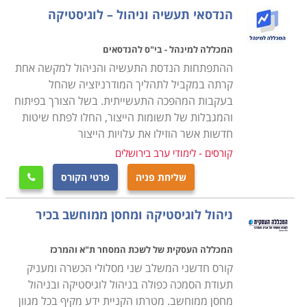
מנת להצליח בתפקיד מרכזי זה.
הנדסאי תעשיה וניהול – לוגיסטיקה
במסגרת הקורס מועברים תכנים להכנת תכנית רכש, הכנת
המכללה למינהל - בי"ס להנדסאים
הצעת מחיר באופן יעיל ואפקטיבי לארגון, תהליכי משא ומתן,
ההתפתחות הנדסת התעשיה והניהול למקשה אחת
ניהול קשרי ושיתופי פעולה עם ספקים תוך הקפדה על כל
קרתה במקביל לתהליך המודרניזציה שהחל
בעקבות המהפכה התעשייתית. בשל הצורך בפיתוח
הנהלים והכללים המשפטיים בתחום הסחר והמיסוי מול
והמגבלות של תשומות הייצור, החלו לפתח שיטות
ספקים מקומיים ובינלאומיים.
חדשות אשר הוזילו את עלויות הייצור
קורסים - לימודי ערב בירושלים
עבור מי מתאימים הלימודים
שליחת פניה
פרטי הקורס
קורס רכש ולוגיסטיקה אורך כשנה אחת, כאשר הוא מתנהל

בהתאם לתכנית של התמ"ת, והתעודה אף היא ניתנת
ניהול לוגיסטיקה ומחסן ממוחשב בכיר
מטעם התמ"ת. בסיום הקורס אפשר לעסוק במקצוע במגוון
של מקומות עבודה, שכן בכל ארגון גדול קיימת מחלקה
המכללה העסקית של לשכת המסחר ת"א והמרכז
מיוחדת לרכש ולוגיסטיקה ולכן זהו מקצוע מבוקש ביותר
קורס חדשני המשלב שני מסלולי הכשרה ומעניק
המתאים הן לחיילים משוחררים בתחילת דרכם המקצועית
תעודת הסמכה כפולה בניהול לוגיסטיקה ובניהול
והן כהסבה מקצועית.
מחסן ממוחשב. מטרתו הקניית ידע מקיף בכל מגוון