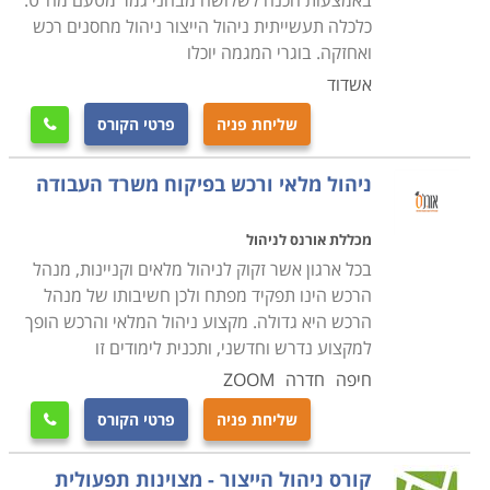
באמצעות הכנה לשלושה מבחני גמר מטעם מה"ט:
כלכלה תעשייתית ניהול הייצור ניהול מחסנים רכש
ואחזקה. בוגרי המגמה יוכלו
אשדוד
שליחת פניה
פרטי הקורס

ניהול מלאי ורכש בפיקוח משרד העבודה
מכללת אורנס לניהול
בכל ארגון אשר זקוק לניהול מלאים וקניינות, מנהל
הרכש הינו תפקיד מפתח ולכן חשיבותו של מנהל
הרכש היא גדולה. מקצוע ניהול המלאי והרכש הופך
למקצוע נדרש וחדשני, ותכנית לימודים זו
חיפה
חדרה
ZOOM
שליחת פניה
פרטי הקורס

קורס ניהול הייצור - מצוינות תפעולית