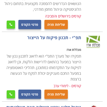
הנושאים הנדרשים להסמכה מקצועית בתחום ניהול
הקורס מקנה את כל הידע הנדרש, כך גם מי שאין לו כל
הלוגיסטיקה וניהול מחסן מודרני,
רקע בתחום, יוכל בסיום הקורס להיות מוכן לקראת עבודה
קורסים בירושלים והסביבה
בתחום, כאשר ניתן כבר במהלך הקורס לנסות ולהשתלב
שליחת פניה
פרטי הקורס

במחלקות הרכש של חברות מסוימות ולהתחיל לרכוש
ניסיון. קורס רכש ולוגיסטיקה מתקיים בכל רחבי הארץ: חיפה,
תפ"י - תכנון פיקוח על הייצור
תל אביב , נתניה, כפר סבא ועוד מקומות רבים נוספים
אחרים.
מכללת ארז
תפקידו של מערך התפ"י הוא לדאוג לתכנון נכון של
הייצור במפעל בהתאם לדרישות הלקוח, וכן לדאוג
לפיקוח על התקדמותו כמתוכנן. תהליכי האוטומציה
במפעל החכם מעניקים יכולת לפקח על הנעשה
ברצפת
קורסים - לימודי ערב
שליחת פניה
פרטי הקורס
