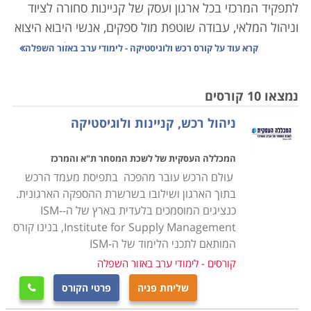
לתפקיד המרכזי בכל ארגון ועסק של קניינות סחורה לציוד
וניהול המלאי, עבודה שוטפת מול ספקים, אנשי היבוא היצוא
והעובדים באופן מדויק, הדורש תיאום אחיד עם כל הגורמים
קרא עוד על
קורס רכש ולוגיסטיקה - לימודי ערב באזור השפלה
הנוגעים בדבר כך שהעסק יתפקד בצורה אופטימלית ויעילה.
נמצאו 10 קורסים
הנושאים הנלמדים בקורס הם ניהול המשאב האנושי, ניהול
ניהול רכש, קניינות ולוגיסטיקה
איכות, ארגון ותפעול מלאי העסק, ניהול הצד הפיננסי,
עריכת חוזים ומציאת התאמה בין הצרכים של העסק ליכולת
המכללה העסקית של לשכת המסחר ת"א והמרכז
התקציבית, שכן עסק שאינו מנהל את הרכש באופן תקין,
עולם הרכש עובר מהפכה בתפיסת מעמד הרכש
עשוי מהר מאוד להיקלע לקשיים שלעתים בלתי הפיכים.
בתוך הארגון ושילובו בשרשרת ההספקה הארגונית.
כנציגים המוסמכים בלעדית בארץ של ה-ISM-
הקורס אינו דורש כל ידע מוקדם, אך עם זאת נדרשת יכולת
Institute for Supply Management, בנינו קורס
ארגון וניהול שכן, מדובר בתפקיד עם הרבה אחריות, והבנה,
המותאם לתכני הלימוד של ה-ISM
הן פיננסית והן משפטית, שכן, ככל שהארגון מורכב יותר, כך
קורסים - לימודי ערב באזור השפלה
יש משמעות רבה יותר לכל רכישה כמו גם לניהול המלאי
שליחת פניה
פרטי הקורס

ולכן אמנם אין תנאי קבלה אך נדרשים כישורים אישיים על