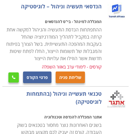
מנת להצליח בתפקיד מרכזי זה.
הנדסאי תעשיה וניהול – לוגיסטיקה
במסגרת הקורס מועברים תכנים להכנת תכנית רכש, הכנת
המכללה למינהל - בי"ס להנדסאים
הצעת מחיר באופן יעיל ואפקטיבי לארגון, תהליכי משא ומתן,
ההתפתחות הנדסת התעשיה והניהול למקשה אחת
ניהול קשרי ושיתופי פעולה עם ספקים תוך הקפדה על כל
קרתה במקביל לתהליך המודרניזציה שהחל
בעקבות המהפכה התעשייתית. בשל הצורך בפיתוח
הנהלים והכללים המשפטיים בתחום הסחר והמיסוי מול
והמגבלות של תשומות הייצור, החלו לפתח שיטות
ספקים מקומיים ובינלאומיים.
חדשות אשר הוזילו את עלויות הייצור
קורסים - לימודי ערב באזור השפלה
עבור מי מתאימים הלימודים
שליחת פניה
פרטי הקורס
קורס רכש ולוגיסטיקה אורך כשנה אחת, כאשר הוא מתנהל

בהתאם לתכנית של התמ"ת, והתעודה אף היא ניתנת
טכנאי תעשייה וניהול (בהתמחות
מטעם התמ"ת. בסיום הקורס אפשר לעסוק במקצוע במגוון
לוגיסטיקה)
של מקומות עבודה, שכן בכל ארגון גדול קיימת מחלקה
מיוחדת לרכש ולוגיסטיקה ולכן זהו מקצוע מבוקש ביותר
אתגר המכללה להנדסה וטכנולוגיה
המתאים הן לחיילים משוחררים בתחילת דרכם המקצועית
בשנים האחרונות נוצר מחסור בטכנאים בשוק
והן כהסבה מקצועית.
העבודה. קורס זה יעניק לכם מקצוע מבוקש