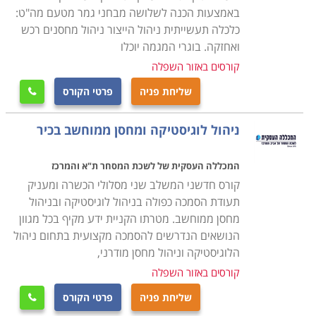
באמצעות הכנה לשלושה מבחני גמר מטעם מה"ט:
הקורס מקנה את כל הידע הנדרש, כך גם מי שאין לו כל
כלכלה תעשייתית ניהול הייצור ניהול מחסנים רכש
ואחזקה. בוגרי המגמה יוכלו
רקע בתחום, יוכל בסיום הקורס להיות מוכן לקראת עבודה
בתחום, כאשר ניתן כבר במהלך הקורס לנסות ולהשתלב
קורסים באזור השפלה
במחלקות הרכש של חברות מסוימות ולהתחיל לרכוש
שליחת פניה
פרטי הקורס

ניסיון. קורס רכש ולוגיסטיקה מתקיים בכל רחבי הארץ: חיפה,
תל אביב , נתניה, כפר סבא ועוד מקומות רבים נוספים
ניהול לוגיסטיקה ומחסן ממוחשב בכיר
אחרים.
המכללה העסקית של לשכת המסחר ת"א והמרכז
קורס חדשני המשלב שני מסלולי הכשרה ומעניק
תעודת הסמכה כפולה בניהול לוגיסטיקה ובניהול
מחסן ממוחשב. מטרתו הקניית ידע מקיף בכל מגוון
הנושאים הנדרשים להסמכה מקצועית בתחום ניהול
הלוגיסטיקה וניהול מחסן מודרני,
קורסים באזור השפלה
שליחת פניה
פרטי הקורס
