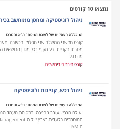
עשוי מהר מאוד להיקלע לקשיים שלעתים בלתי הפיכים.
נמצאו 10 קורסים
ניהול לוגיסטיקה ומחסן ממוחשב בכיר
הקורס אינו דורש כל ידע מוקדם, אך עם זאת נדרשת יכו
הן פיננסית והן משפטית, שכן, ככל שהארגון מורכב יותר
המכללה העסקית של לשכת המסחר ת"א והמרכז
אמנם אין תנאי קבלה אך נדרשים כישורים אישיים על מ
קורס חדשני המשלב שני מסלולי הכשרה ומעניק
מטרתו הקניית ידע מקיף בכל מגוון הנושאים 
במסגרת הקורס מועברים תכנים להכנת תכנית רכש, הכנת
מודרני,
ניהול קשרי ושיתופי פעולה עם ספקים תוך הקפדה על 
קורס היברידי בירושלים
מקומיים ובינלאומיים.
עבור מי מתאימים הלימודים
ניהול רכש, קניינות ולוגיסטיקה
קורס רכש ולוגיסטיקה אורך כשנה אחת, כאשר הוא מ
התמ"ת. בסיום הקורס אפשר לעסוק במקצוע במגוון של מ
המכללה העסקית של לשכת המסחר ת"א והמרכז
לרכש ולוגיסטיקה ולכן זהו מקצוע מבוקש ביותר המתאי
עולם הרכש עובר מהפכה בתפיסת מעמד הרכש 
מקצועית.
ה-ISM