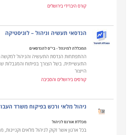
הקורס מקנה את כל הידע הנדרש, כך גם מי שאין לו כל 
קורס היברידי בירושלים
בתחום, כאשר ניתן כבר במהלך הקורס לנסות ולהשתלב
ניסיון. קורס רכש ולוגיסטיקה מתקיים בכל רחבי הארץ: ח
אחרים.
הנדסאי תעשיה וניהול – לוגיסטיקה
המכללה למינהל - בי"ס להנדסאים
ההתפתחות הנדסת התעשיה והניהול למקשה א
התעשייתית. בשל הצורך בפיתוח והמגבלות של 
הייצור
קורסים בירושלים והסביבה
ניהול מלאי ורכש בפיקוח משרד העבו
מכללת אורנס לניהול
בכל ארגון אשר זקוק לניהול מלאים וקניינות,