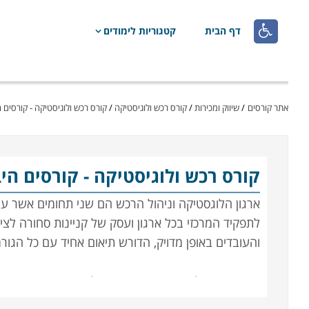

דף הבית
קטגוריות לימודים
אתר קורסים
/
שיווק ומכירות
/
קורס רכש ולוגיסטיקה
/
קורס רכש ולוגיסטיקה - קורסים ה
קורס רכש ולוגיסטיקה
- קורסים הי
ארגון הלוגסטיקה וניהול הרכש הם שני תחומים אשר עליה
לתפקיד המרכזי בכל ארגון ועסק של קניינות סחורה לציו
והעובדים באופן מדויק, הדורש תיאום אחיד עם כל הגו
הנושאים הנלמדים בקורס הם ניהול המשאב האנושי, ניהו
עריכת חוזים ומציאת התאמה בין הצרכים של העסק ליכו