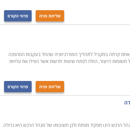
רקע בתחום, יוכל בסיום הקורס להיות מוכן לקראת עבודה
 במחלקות הרכש של חברות מסוימות ולהתחיל לרכוש
שליחת פניה
פרטי הקורס
יפה, תל אביב , נתניה, כפר סבא ועוד מקומות רבים נוספים
חת קרתה במקביל לתהליך המודרניזציה שהחל בעקבות המהפכה
תשומות הייצור, החלו לפתח שיטות חדשות אשר הוזילו את עלויות
שליחת פניה
פרטי הקורס
דה
 מנהל הרכש הינו תפקיד מפתח ולכן חשיבותו של מנהל הרכש היא גדולה.