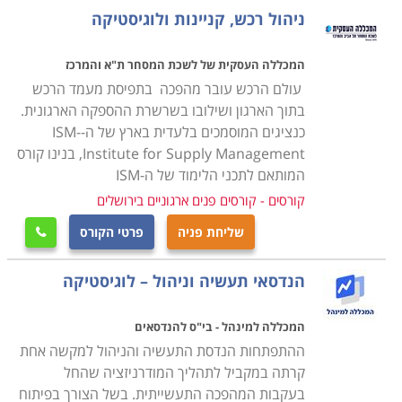
מנת להצליח בתפקיד מרכזי זה.
ניהול רכש, קניינות ולוגיסטיקה
במסגרת הקורס מועברים תכנים להכנת תכנית רכש, הכנת
המכללה העסקית של לשכת המסחר ת"א והמרכז
הצעת מחיר באופן יעיל ואפקטיבי לארגון, תהליכי משא ומתן,
עולם הרכש עובר מהפכה בתפיסת מעמד הרכש
ניהול קשרי ושיתופי פעולה עם ספקים תוך הקפדה על כל
בתוך הארגון ושילובו בשרשרת ההספקה הארגונית.
כנציגים המוסמכים בלעדית בארץ של ה-ISM-
הנהלים והכללים המשפטיים בתחום הסחר והמיסוי מול
Institute for Supply Management, בנינו קורס
ספקים מקומיים ובינלאומיים.
המותאם לתכני הלימוד של ה-ISM
קורסים - קורסים פנים ארגוניים בירושלים
עבור מי מתאימים הלימודים
שליחת פניה
פרטי הקורס
קורס רכש ולוגיסטיקה אורך כשנה אחת, כאשר הוא מתנהל

בהתאם לתכנית של התמ"ת, והתעודה אף היא ניתנת
הנדסאי תעשיה וניהול – לוגיסטיקה
מטעם התמ"ת. בסיום הקורס אפשר לעסוק במקצוע במגוון
של מקומות עבודה, שכן בכל ארגון גדול קיימת מחלקה
המכללה למינהל - בי"ס להנדסאים
מיוחדת לרכש ולוגיסטיקה ולכן זהו מקצוע מבוקש ביותר
ההתפתחות הנדסת התעשיה והניהול למקשה אחת
המתאים הן לחיילים משוחררים בתחילת דרכם המקצועית
קרתה במקביל לתהליך המודרניזציה שהחל
והן כהסבה מקצועית.
בעקבות המהפכה התעשייתית. בשל הצורך בפיתוח