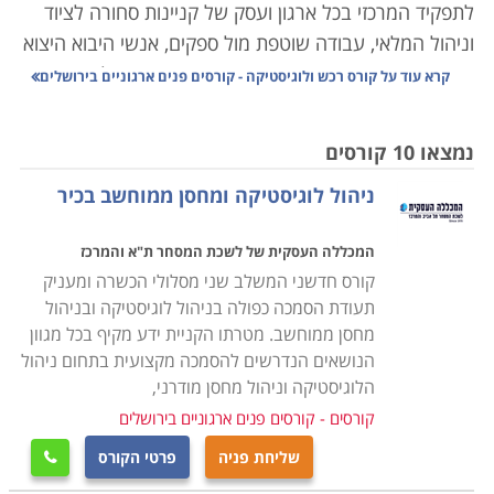
לתפקיד המרכזי בכל ארגון ועסק של קניינות סחורה לציוד
וניהול המלאי, עבודה שוטפת מול ספקים, אנשי היבוא היצוא
והעובדים באופן מדויק, הדורש תיאום אחיד עם כל הגורמים
קרא עוד על
קורס רכש ולוגיסטיקה - קורסים פנים ארגוניים בירושלים
הנוגעים בדבר כך שהעסק יתפקד בצורה אופטימלית ויעילה.
נמצאו 10 קורסים
הנושאים הנלמדים בקורס הם ניהול המשאב האנושי, ניהול
ניהול לוגיסטיקה ומחסן ממוחשב בכיר
איכות, ארגון ותפעול מלאי העסק, ניהול הצד הפיננסי,
עריכת חוזים ומציאת התאמה בין הצרכים של העסק ליכולת
המכללה העסקית של לשכת המסחר ת"א והמרכז
התקציבית, שכן עסק שאינו מנהל את הרכש באופן תקין,
קורס חדשני המשלב שני מסלולי הכשרה ומעניק
עשוי מהר מאוד להיקלע לקשיים שלעתים בלתי הפיכים.
תעודת הסמכה כפולה בניהול לוגיסטיקה ובניהול
מחסן ממוחשב. מטרתו הקניית ידע מקיף בכל מגוון
הקורס אינו דורש כל ידע מוקדם, אך עם זאת נדרשת יכולת
הנושאים הנדרשים להסמכה מקצועית בתחום ניהול
ארגון וניהול שכן, מדובר בתפקיד עם הרבה אחריות, והבנה,
הלוגיסטיקה וניהול מחסן מודרני,
הן פיננסית והן משפטית, שכן, ככל שהארגון מורכב יותר, כך
קורסים - קורסים פנים ארגוניים בירושלים
יש משמעות רבה יותר לכל רכישה כמו גם לניהול המלאי
שליחת פניה
פרטי הקורס

ולכן אמנם אין תנאי קבלה אך נדרשים כישורים אישיים על