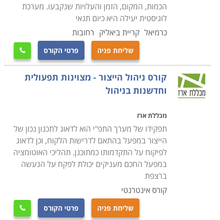
הכמות, המקום, הזמן והעלויות שנקבעו. מערכת
לוגיסטית יעילה היא כיום תנאי
כרמיאל
קריית ביאליק
רחובות
שליחת פניה
פרטי הקורס

קורס ניהול הייצור - מצוינות תפעולית
וחדשנות בניהול
מכללת ארז
תפקידו של מערך התפ"י הוא לדאוג לתכנון נכון של
הייצור במפעל בהתאם לדרישות הלקוח, וכן לדאוג
לפיקוח על התקדמותו כמתוכנן. תהליכי האוטומציה
במפעל החכם מעניקים יכולת לפקח על הנעשה
ברצפת
קורס אינטרנטי
שליחת פניה
פרטי הקורס
