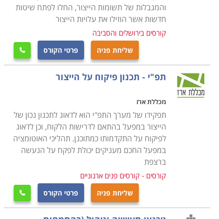
והמגבלות של תשומות הייצור, החלו לפתח שיטות
הקורס מקנה את כל הידע הנדרש, כך גם מי שאין לו כל
חדשות אשר הוזילו את עלויות הייצור
רקע בתחום, יוכל בסיום הקורס להיות מוכן לקראת עבודה
קורסים בירושלים והסביבה
בתחום, כאשר ניתן כבר במהלך הקורס לנסות ולהשתלב
שליחת פניה
פרטי הקורס

במחלקות הרכש של חברות מסוימות ולהתחיל לרכוש
ניסיון. קורס רכש ולוגיסטיקה מתקיים בכל רחבי הארץ: חיפה,
תפ"י - תכנון פיקוח על הייצור
תל אביב , נתניה, כפר סבא ועוד מקומות רבים נוספים
אחרים.
מכללת ארז
תפקידו של מערך התפ"י הוא לדאוג לתכנון נכון של
הייצור במפעל בהתאם לדרישות הלקוח, וכן לדאוג
לפיקוח על התקדמותו כמתוכנן. תהליכי האוטומציה
במפעל החכם מעניקים יכולת לפקח על הנעשה
ברצפת
קורסים - קורסים פנים ארגוניים
שליחת פניה
פרטי הקורס
