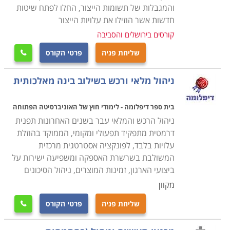
והמגבלות של תשומות הייצור, החלו לפתח שיטות
הקורס מקנה את כל הידע הנדרש, כך גם מי שאין לו כל
חדשות אשר הוזילו את עלויות הייצור
רקע בתחום, יוכל בסיום הקורס להיות מוכן לקראת עבודה
קורסים בירושלים והסביבה
בתחום, כאשר ניתן כבר במהלך הקורס לנסות ולהשתלב
שליחת פניה
פרטי הקורס

במחלקות הרכש של חברות מסוימות ולהתחיל לרכוש
ניסיון. קורס רכש ולוגיסטיקה מתקיים בכל רחבי הארץ: חיפה,
ניהול מלאי ורכש בשילוב בינה מאלכותית
תל אביב , נתניה, כפר סבא ועוד מקומות רבים נוספים
אחרים.
בית ספר דיפלומה - לימודי חוץ של האוניברסיטה הפתוחה
ניהול הרכש והמלאי עבר בשנים האחרונות תפנית
דרמטית מתפקיד תפעולי ומקומי, הממוקד בהוזלת
עלויות בלבד, לפונקציה אסטרטגית מרכזית
המשולבת בשרשרת האספקה ומשפיעה ישירות על
ביצועי הארגון, זמינות המוצרים, ניהול הסיכונים
מקוון
שליחת פניה
פרטי הקורס
