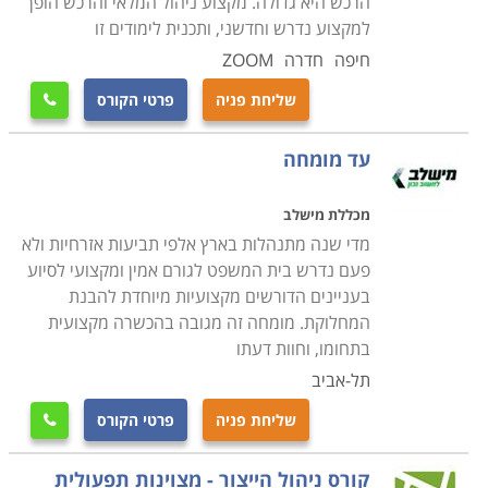
הרכש היא גדולה. מקצוע ניהול המלאי והרכש הופך
למקצוע נדרש וחדשני, ותכנית לימודים זו
חיפה
חדרה
ZOOM
שליחת פניה
פרטי הקורס

עד מומחה
מכללת מישלב
מדי שנה מתנהלות בארץ אלפי תביעות אזרחיות ולא
פעם נדרש בית המשפט לגורם אמין ומקצועי לסיוע
בעניינים הדורשים מקצועיות מיוחדת להבנת
המחלוקת. מומחה זה מגובה בהכשרה מקצועית
בתחומו, וחוות דעתו
תל-אביב
שליחת פניה
פרטי הקורס

קורס ניהול הייצור - מצוינות תפעולית