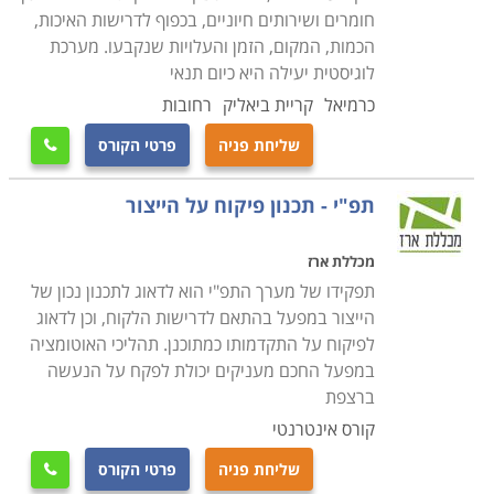
חומרים ושירותים חיוניים, בכפוף לדרישות האיכות,
הכמות, המקום, הזמן והעלויות שנקבעו. מערכת
לוגיסטית יעילה היא כיום תנאי
כרמיאל
קריית ביאליק
רחובות
שליחת פניה
פרטי הקורס

תפ"י - תכנון פיקוח על הייצור
מכללת ארז
תפקידו של מערך התפ"י הוא לדאוג לתכנון נכון של
הייצור במפעל בהתאם לדרישות הלקוח, וכן לדאוג
לפיקוח על התקדמותו כמתוכנן. תהליכי האוטומציה
במפעל החכם מעניקים יכולת לפקח על הנעשה
ברצפת
קורס אינטרנטי
שליחת פניה
פרטי הקורס
