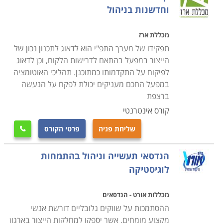
וחדשנות בניהול
מכללת ארז
תפקידו של מערך התפ"י הוא לדאוג לתכנון נכון של
הייצור במפעל בהתאם לדרישות הלקוח, וכן לדאוג
לפיקוח על התקדמותו כמתוכנן. תהליכי האוטומציה
במפעל החכם מעניקים יכולת לפקח על הנעשה
ברצפת
קורס אינטרנטי
שליחת פניה
פרטי הקורס

הנדסאי תעשייה וניהול בהתמחות
לוגיסטיקה
מכללות אורט - הנדסאים
ההסתמכות על שווקים גלובליים דורשת אנשי
מקצוע מומחים, אשר יספקו למחלקות הייצור בארגון