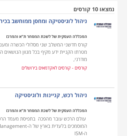
עשוי מהר מאוד להיקלע לקשיים שלעתים בלתי הפיכים.
נמצאו 10 קורסים
ניהול לוגיסטיקה ומחסן ממוחשב בכיר
הקורס אינו דורש כל ידע מוקדם, אך עם זאת נדרשת יכו
הן פיננסית והן משפטית, שכן, ככל שהארגון מורכב יותר
המכללה העסקית של לשכת המסחר ת"א והמרכז
אמנם אין תנאי קבלה אך נדרשים כישורים אישיים על מ
קורס חדשני המשלב שני מסלולי הכשרה ומעניק
מטרתו הקניית ידע מקיף בכל מגוון הנושאים 
במסגרת הקורס מועברים תכנים להכנת תכנית רכש, הכנת
מודרני,
ניהול קשרי ושיתופי פעולה עם ספקים תוך הקפדה על 
קורסים - קורסים לאקדמאים בירושלים
מקומיים ובינלאומיים.
עבור מי מתאימים הלימודים
ניהול רכש, קניינות ולוגיסטיקה
קורס רכש ולוגיסטיקה אורך כשנה אחת, כאשר הוא מ
התמ"ת. בסיום הקורס אפשר לעסוק במקצוע במגוון של מ
המכללה העסקית של לשכת המסחר ת"א והמרכז
לרכש ולוגיסטיקה ולכן זהו מקצוע מבוקש ביותר המתאי
עולם הרכש עובר מהפכה בתפיסת מעמד הרכש 
מקצועית.
ה-ISM