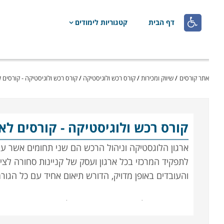

דף הבית
קטגוריות לימודים
אתר קורסים
/
שיווק ומכירות
/
קורס רכש ולוגיסטיקה
/
קורס רכש ולוגיסטיקה - קורסים
קורס רכש ולוגיסטיקה
- קורסים ל
ארגון הלוגסטיקה וניהול הרכש הם שני תחומים אשר עליה
לתפקיד המרכזי בכל ארגון ועסק של קניינות סחורה לציו
והעובדים באופן מדויק, הדורש תיאום אחיד עם כל הגו
הנושאים הנלמדים בקורס הם ניהול המשאב האנושי, ניהו
עריכת חוזים ומציאת התאמה בין הצרכים של העסק ליכו