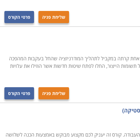
רקע בתחום, יוכל בסיום הקורס להיות מוכן לקראת עבודה
 במחלקות הרכש של חברות מסוימות ולהתחיל לרכוש
שליחת פניה
פרטי הקורס
יפה, תל אביב , נתניה, כפר סבא ועוד מקומות רבים נוספים
חת קרתה במקביל לתהליך המודרניזציה שהחל בעקבות המהפכה
תשומות הייצור, החלו לפתח שיטות חדשות אשר הוזילו את עלויות
שליחת פניה
פרטי הקורס
סטיקה)
העבודה. קורס זה יעניק לכם מקצוע מבוקש באמצעות הכנה לשלושה