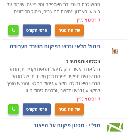
המשולבת בשרשרת האספקה ומשפיעה ישירות על
הקורס מקנה את כל הידע הנדרש, כך גם מי שאין לו כל
ביצועי הארגון, זמינות המוצרים, ניהול הסיכונים
רקע בתחום, יוכל בסיום הקורס להיות מוכן לקראת עבודה
קורסים אונליין
בתחום, כאשר ניתן כבר במהלך הקורס לנסות ולהשתלב
שליחת פניה
פרטי הקורס

במחלקות הרכש של חברות מסוימות ולהתחיל לרכוש
ניסיון. קורס רכש ולוגיסטיקה מתקיים בכל רחבי הארץ: חיפה,
ניהול מלאי ורכש בפיקוח משרד העבודה
תל אביב , נתניה, כפר סבא ועוד מקומות רבים נוספים
אחרים.
מכללת אורנס לניהול
בכל ארגון אשר זקוק לניהול מלאים וקניינות, מנהל
הרכש הינו תפקיד מפתח ולכן חשיבותו של מנהל
הרכש היא גדולה. מקצוע ניהול המלאי והרכש הופך
למקצוע נדרש וחדשני, ותכנית לימודים זו
קורסים אונליין
שליחת פניה
פרטי הקורס

תפ"י - תכנון פיקוח על הייצור