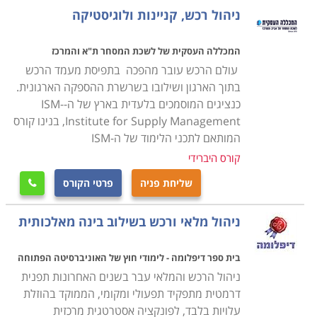
מנת להצליח בתפקיד מרכזי זה.
ניהול רכש, קניינות ולוגיסטיקה
במסגרת הקורס מועברים תכנים להכנת תכנית רכש, הכנת
המכללה העסקית של לשכת המסחר ת"א והמרכז
הצעת מחיר באופן יעיל ואפקטיבי לארגון, תהליכי משא ומתן,
עולם הרכש עובר מהפכה בתפיסת מעמד הרכש
ניהול קשרי ושיתופי פעולה עם ספקים תוך הקפדה על כל
בתוך הארגון ושילובו בשרשרת ההספקה הארגונית.
כנציגים המוסמכים בלעדית בארץ של ה-ISM-
הנהלים והכללים המשפטיים בתחום הסחר והמיסוי מול
Institute for Supply Management, בנינו קורס
ספקים מקומיים ובינלאומיים.
המותאם לתכני הלימוד של ה-ISM
קורס היברידי
עבור מי מתאימים הלימודים
שליחת פניה
פרטי הקורס
קורס רכש ולוגיסטיקה אורך כשנה אחת, כאשר הוא מתנהל

בהתאם לתכנית של התמ"ת, והתעודה אף היא ניתנת
ניהול מלאי ורכש בשילוב בינה מאלכותית
מטעם התמ"ת. בסיום הקורס אפשר לעסוק במקצוע במגוון
של מקומות עבודה, שכן בכל ארגון גדול קיימת מחלקה
בית ספר דיפלומה - לימודי חוץ של האוניברסיטה הפתוחה
מיוחדת לרכש ולוגיסטיקה ולכן זהו מקצוע מבוקש ביותר
ניהול הרכש והמלאי עבר בשנים האחרונות תפנית
המתאים הן לחיילים משוחררים בתחילת דרכם המקצועית
דרמטית מתפקיד תפעולי ומקומי, הממוקד בהוזלת
והן כהסבה מקצועית.
עלויות בלבד, לפונקציה אסטרטגית מרכזית