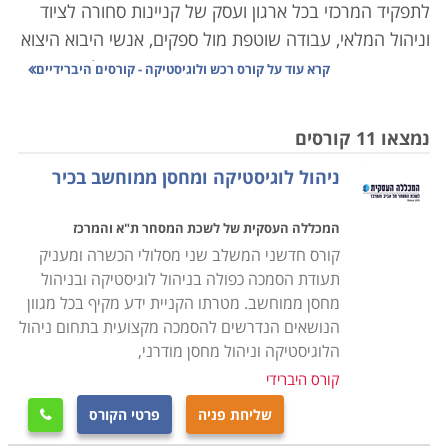
לתפקיד המרכזי בכל ארגון ועסק של קניינות סחורה לציוד
וניהול המלאי, עבודה שוטפת מול ספקים, אנשי היבוא היצוא
והעובדים באופן מדויק, הדורש תיאום אחיד עם כל הגורמים
קרא עוד על
קורס רכש ולוגיסטיקה - קורסים היברידיים
הנוגעים בדבר כך שהעסק יתפקד בצורה אופטימלית ויעילה.
נמצאו 11 קורסים
הנושאים הנלמדים בקורס הם ניהול המשאב האנושי, ניהול
ניהול לוגיסטיקה ומחסן ממוחשב בכיר
איכות, ארגון ותפעול מלאי העסק, ניהול הצד הפיננסי,
עריכת חוזים ומציאת התאמה בין הצרכים של העסק ליכולת
המכללה העסקית של לשכת המסחר ת"א והמרכז
התקציבית, שכן עסק שאינו מנהל את הרכש באופן תקין,
קורס חדשני המשלב שני מסלולי הכשרה ומעניק
עשוי מהר מאוד להיקלע לקשיים שלעתים בלתי הפיכים.
תעודת הסמכה כפולה בניהול לוגיסטיקה ובניהול
מחסן ממוחשב. מטרתו הקניית ידע מקיף בכל מגוון
הקורס אינו דורש כל ידע מוקדם, אך עם זאת נדרשת יכולת
הנושאים הנדרשים להסמכה מקצועית בתחום ניהול
ארגון וניהול שכן, מדובר בתפקיד עם הרבה אחריות, והבנה,
הלוגיסטיקה וניהול מחסן מודרני,
הן פיננסית והן משפטית, שכן, ככל שהארגון מורכב יותר, כך
קורס היברידי
יש משמעות רבה יותר לכל רכישה כמו גם לניהול המלאי
שליחת פניה
פרטי הקורס

ולכן אמנם אין תנאי קבלה אך נדרשים כישורים אישיים על