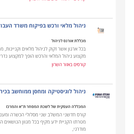
הקורס מקנה את כל הידע הנדרש, כך גם מי שאין לו כל 
בתחום, כאשר ניתן כבר במהלך הקורס לנסות ולהשתלב
ניסיון. קורס רכש ולוגיסטיקה מתקיים בכל רחבי הארץ: ח
ניהול מלאי ורכש בפיקוח משרד העבו
אחרים.
מכללת אורנס לניהול
בכל ארגון אשר זקוק לניהול מלאים וקניינות,
מקצוע ניהול המלאי והרכש הופך למקצוע נדרש ו
קורסים באזור השרון
ניהול לוגיסטיקה ומחסן ממוחשב בכיר
המכללה העסקית של לשכת המסחר ת"א והמרכז
קורס חדשני המשלב שני מסלולי הכשרה ומעניק
מטרתו הקניית ידע מקיף בכל מגוון הנושאים 
מודרני,