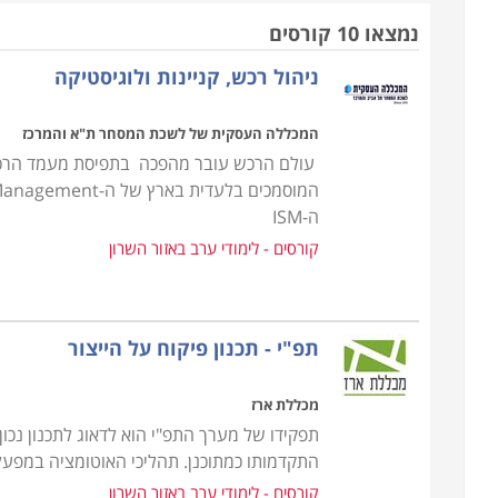
עשוי מהר מאוד להיקלע לקשיים שלעתים בלתי הפיכים.
נמצאו 10 קורסים
ניהול רכש, קניינות ולוגיסטיקה
הקורס אינו דורש כל ידע מוקדם, אך עם זאת נדרשת יכו
הן פיננסית והן משפטית, שכן, ככל שהארגון מורכב יותר
המכללה העסקית של לשכת המסחר ת"א והמרכז
אמנם אין תנאי קבלה אך נדרשים כישורים אישיים על מ
עולם הרכש עובר מהפכה בתפיסת מעמד הרכש 
במסגרת הקורס מועברים תכנים להכנת תכנית רכש, הכנת
ה-ISM
ניהול קשרי ושיתופי פעולה עם ספקים תוך הקפדה על 
קורסים - לימודי ערב באזור השרון
מקומיים ובינלאומיים.
עבור מי מתאימים הלימודים
תפ"י - תכנון פיקוח על הייצור
קורס רכש ולוגיסטיקה אורך כשנה אחת, כאשר הוא מ
התמ"ת. בסיום הקורס אפשר לעסוק במקצוע במגוון של מ
מכללת ארז
לרכש ולוגיסטיקה ולכן זהו מקצוע מבוקש ביותר המתאי
תפקידו של מערך התפ"י הוא לדאוג לתכנון נכו
מקצועית.
התקדמותו כמתוכנן. תהליכי האוטומציה במפע
קורסים - לימודי ערב באזור השרון