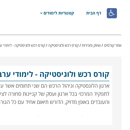

דף הבית
קטגוריות לימודים
אתר קורסים
/
שיווק ומכירות
/
קורס רכש ולוגיסטיקה
/
קורס רכש ולוגיסטיקה - לימודי ע
קורס רכש ולוגיסטיקה
- לימודי ער
ארגון הלוגסטיקה וניהול הרכש הם שני תחומים אשר עליה
לתפקיד המרכזי בכל ארגון ועסק של קניינות סחורה לציו
והעובדים באופן מדויק, הדורש תיאום אחיד עם כל הגו
הנושאים הנלמדים בקורס הם ניהול המשאב האנושי, ניהו
עריכת חוזים ומציאת התאמה בין הצרכים של העסק ליכו