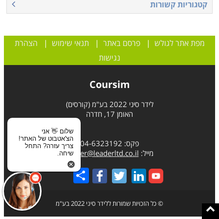
קטגוריות קשורות
מפת אתר לגולש
|
פרסם באתר
|
תנאי שימוש
|
הצהרת
נגישות
Coursim
לידר סיני 2022 בע"מ (קורסים)
האומן 17, חדרה
שלום 👋 אני
הצ'אטבוט של האתר!
פקס: 04-6323192
צריך עזרה? התחל
מייל:
leader@leaderltd.co.il
שיחה.
Share
© כל הזכויות שמורות ללידר סיני 2022 בע"מ