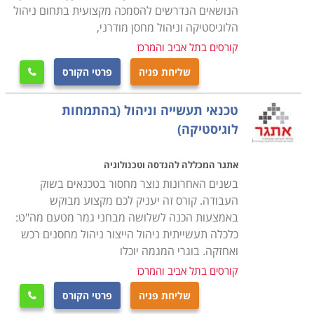
הנושאים הנדרשים להסמכה מקצועית בתחום ניהול
הקורס מקנה את כל הידע הנדרש, כך גם מי שאין לו כל
הלוגיסטיקה וניהול מחסן מודרני,
רקע בתחום, יוכל בסיום הקורס להיות מוכן לקראת עבודה
קורסים בתל אביב והמרכז
בתחום, כאשר ניתן כבר במהלך הקורס לנסות ולהשתלב
שליחת פניה
פרטי הקורס

במחלקות הרכש של חברות מסוימות ולהתחיל לרכוש
ניסיון. קורס רכש ולוגיסטיקה מתקיים בכל רחבי הארץ: חיפה,
טכנאי תעשייה וניהול (בהתמחות
תל אביב , נתניה, כפר סבא ועוד מקומות רבים נוספים
לוגיסטיקה)
אחרים.
אתגר המכללה להנדסה וטכנולוגיה
בשנים האחרונות נוצר מחסור בטכנאים בשוק
העבודה. קורס זה יעניק לכם מקצוע מבוקש
באמצעות הכנה לשלושה מבחני גמר מטעם מה"ט:
כלכלה תעשייתית ניהול הייצור ניהול מחסנים רכש
ואחזקה. בוגרי המגמה יוכלו
קורסים בתל אביב והמרכז
שליחת פניה
פרטי הקורס
