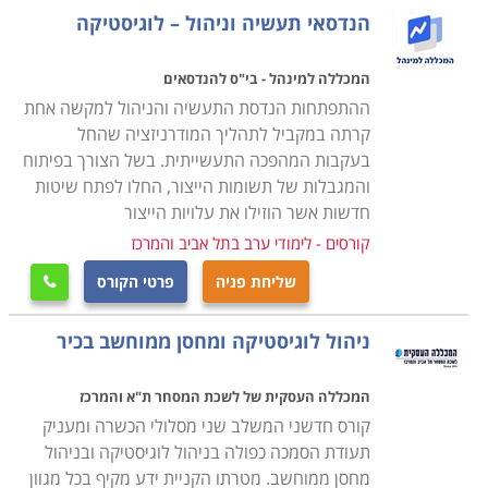
מנת להצליח בתפקיד מרכזי זה.
הנדסאי תעשיה וניהול – לוגיסטיקה
במסגרת הקורס מועברים תכנים להכנת תכנית רכש, הכנת
המכללה למינהל - בי"ס להנדסאים
הצעת מחיר באופן יעיל ואפקטיבי לארגון, תהליכי משא ומתן,
ההתפתחות הנדסת התעשיה והניהול למקשה אחת
ניהול קשרי ושיתופי פעולה עם ספקים תוך הקפדה על כל
קרתה במקביל לתהליך המודרניזציה שהחל
בעקבות המהפכה התעשייתית. בשל הצורך בפיתוח
הנהלים והכללים המשפטיים בתחום הסחר והמיסוי מול
והמגבלות של תשומות הייצור, החלו לפתח שיטות
ספקים מקומיים ובינלאומיים.
חדשות אשר הוזילו את עלויות הייצור
קורסים - לימודי ערב בתל אביב והמרכז
עבור מי מתאימים הלימודים
שליחת פניה
פרטי הקורס
קורס רכש ולוגיסטיקה אורך כשנה אחת, כאשר הוא מתנהל

בהתאם לתכנית של התמ"ת, והתעודה אף היא ניתנת
ניהול לוגיסטיקה ומחסן ממוחשב בכיר
מטעם התמ"ת. בסיום הקורס אפשר לעסוק במקצוע במגוון
של מקומות עבודה, שכן בכל ארגון גדול קיימת מחלקה
המכללה העסקית של לשכת המסחר ת"א והמרכז
מיוחדת לרכש ולוגיסטיקה ולכן זהו מקצוע מבוקש ביותר
קורס חדשני המשלב שני מסלולי הכשרה ומעניק
המתאים הן לחיילים משוחררים בתחילת דרכם המקצועית
תעודת הסמכה כפולה בניהול לוגיסטיקה ובניהול
והן כהסבה מקצועית.
מחסן ממוחשב. מטרתו הקניית ידע מקיף בכל מגוון