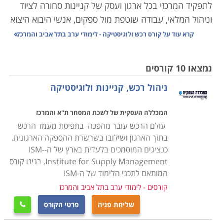
לתפקיד המרכזי בכל ארגון ועסק של קניינות סחורה לציוד
וניהול המלאי, עבודה שוטפת מול ספקים, אנשי היבוא היצוא
והעובדים באופן מדויק, הדורש תיאום אחיד עם כל הגורמים
קרא עוד על
קורס רכש ולוגיסטיקה - לימודי ערב בתל אביב והמרכז
הנוגעים בדבר כך שהעסק יתפקד בצורה אופטימלית ויעילה.
נמצאו 10 קורסים
הנושאים הנלמדים בקורס הם ניהול המשאב האנושי, ניהול
ניהול רכש, קניינות ולוגיסטיקה
איכות, ארגון ותפעול מלאי העסק, ניהול הצד הפיננסי,
עריכת חוזים ומציאת התאמה בין הצרכים של העסק ליכולת
המכללה העסקית של לשכת המסחר ת"א והמרכז
התקציבית, שכן עסק שאינו מנהל את הרכש באופן תקין,
עולם הרכש עובר מהפכה בתפיסת מעמד הרכש
עשוי מהר מאוד להיקלע לקשיים שלעתים בלתי הפיכים.
בתוך הארגון ושילובו בשרשרת ההספקה הארגונית.
כנציגים המוסמכים בלעדית בארץ של ה-ISM-
הקורס אינו דורש כל ידע מוקדם, אך עם זאת נדרשת יכולת
Institute for Supply Management, בנינו קורס
ארגון וניהול שכן, מדובר בתפקיד עם הרבה אחריות, והבנה,
המותאם לתכני הלימוד של ה-ISM
הן פיננסית והן משפטית, שכן, ככל שהארגון מורכב יותר, כך
קורסים - לימודי ערב בתל אביב והמרכז
יש משמעות רבה יותר לכל רכישה כמו גם לניהול המלאי
שליחת פניה
פרטי הקורס

ולכן אמנם אין תנאי קבלה אך נדרשים כישורים אישיים על