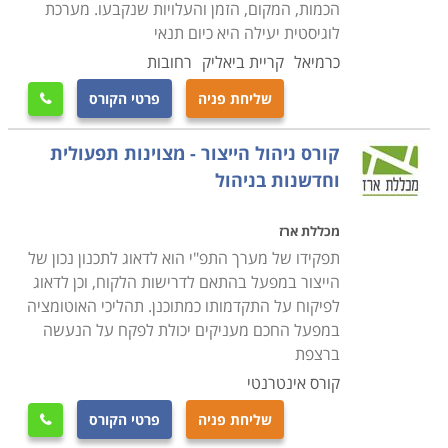
הכמות, המקום, הזמן והעלויות שנקבעו. מערכת
לוגיסטית יעילה היא כיום תנאי
כרמיאל
קריית ביאליק
רחובות
שליחת פניה
פרטי הקורס

קורס ניהול הייצור - מצוינות תפעולית
וחדשנות בניהול
מכללת ארז
תפקידו של מערך התפ"י הוא לדאוג לתכנון נכון של
הייצור במפעל בהתאם לדרישות הלקוח, וכן לדאוג
לפיקוח על התקדמותו כמתוכנן. תהליכי האוטומציה
במפעל החכם מעניקים יכולת לפקח על הנעשה
ברצפת
קורס אינטרנטי
שליחת פניה
פרטי הקורס
