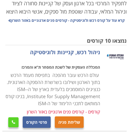
לתפקיד המרכזי בכל ארגון ועסק של קניינות סחורה לציוד
וניהול המלאי, עבודה שוטפת מול ספקים, אנשי היבוא היצוא
והעובדים באופן מדויק, הדורש תיאום אחיד עם כל הגורמים
קרא עוד על
קורס רכש ולוגיסטיקה - קורסים פנים ארגוניים באזור השרון
הנוגעים בדבר כך שהעסק יתפקד בצורה אופטימלית ויעילה.
נמצאו 10 קורסים
הנושאים הנלמדים בקורס הם ניהול המשאב האנושי, ניהול
ניהול רכש, קניינות ולוגיסטיקה
איכות, ארגון ותפעול מלאי העסק, ניהול הצד הפיננסי,
עריכת חוזים ומציאת התאמה בין הצרכים של העסק ליכולת
המכללה העסקית של לשכת המסחר ת"א והמרכז
התקציבית, שכן עסק שאינו מנהל את הרכש באופן תקין,
עולם הרכש עובר מהפכה בתפיסת מעמד הרכש
עשוי מהר מאוד להיקלע לקשיים שלעתים בלתי הפיכים.
בתוך הארגון ושילובו בשרשרת ההספקה הארגונית.
כנציגים המוסמכים בלעדית בארץ של ה-ISM-
הקורס אינו דורש כל ידע מוקדם, אך עם זאת נדרשת יכולת
Institute for Supply Management, בנינו קורס
ארגון וניהול שכן, מדובר בתפקיד עם הרבה אחריות, והבנה,
המותאם לתכני הלימוד של ה-ISM
הן פיננסית והן משפטית, שכן, ככל שהארגון מורכב יותר, כך
קורסים - קורסים פנים ארגוניים באזור השרון
יש משמעות רבה יותר לכל רכישה כמו גם לניהול המלאי
שליחת פניה
פרטי הקורס

ולכן אמנם אין תנאי קבלה אך נדרשים כישורים אישיים על