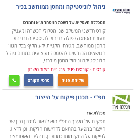
מנת להצליח בתפקיד מרכזי זה.
ניהול לוגיסטיקה ומחסן ממוחשב בכיר
במסגרת הקורס מועברים תכנים להכנת תכנית רכש, הכנת
המכללה העסקית של לשכת המסחר ת"א והמרכז
הצעת מחיר באופן יעיל ואפקטיבי לארגון, תהליכי משא ומתן,
קורס חדשני המשלב שני מסלולי הכשרה ומעניק
ניהול קשרי ושיתופי פעולה עם ספקים תוך הקפדה על כל
תעודת הסמכה כפולה בניהול לוגיסטיקה ובניהול
מחסן ממוחשב. מטרתו הקניית ידע מקיף בכל מגוון
הנהלים והכללים המשפטיים בתחום הסחר והמיסוי מול
הנושאים הנדרשים להסמכה מקצועית בתחום ניהול
ספקים מקומיים ובינלאומיים.
הלוגיסטיקה וניהול מחסן מודרני,
קורסים - קורסים פנים ארגוניים באזור השרון
עבור מי מתאימים הלימודים
שליחת פניה
פרטי הקורס
קורס רכש ולוגיסטיקה אורך כשנה אחת, כאשר הוא מתנהל

בהתאם לתכנית של התמ"ת, והתעודה אף היא ניתנת
תפ"י - תכנון פיקוח על הייצור
מטעם התמ"ת. בסיום הקורס אפשר לעסוק במקצוע במגוון
של מקומות עבודה, שכן בכל ארגון גדול קיימת מחלקה
מכללת ארז
מיוחדת לרכש ולוגיסטיקה ולכן זהו מקצוע מבוקש ביותר
תפקידו של מערך התפ"י הוא לדאוג לתכנון נכון של
המתאים הן לחיילים משוחררים בתחילת דרכם המקצועית
הייצור במפעל בהתאם לדרישות הלקוח, וכן לדאוג
והן כהסבה מקצועית.
לפיקוח על התקדמותו כמתוכנן. תהליכי האוטומציה