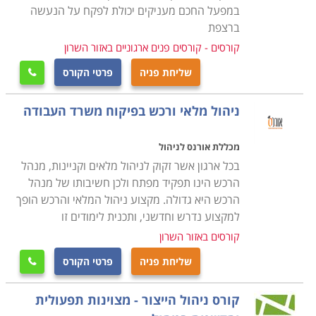
במפעל החכם מעניקים יכולת לפקח על הנעשה
הקורס מקנה את כל הידע הנדרש, כך גם מי שאין לו כל
ברצפת
רקע בתחום, יוכל בסיום הקורס להיות מוכן לקראת עבודה
קורסים - קורסים פנים ארגוניים באזור השרון
בתחום, כאשר ניתן כבר במהלך הקורס לנסות ולהשתלב
שליחת פניה
פרטי הקורס

במחלקות הרכש של חברות מסוימות ולהתחיל לרכוש
ניסיון. קורס רכש ולוגיסטיקה מתקיים בכל רחבי הארץ: חיפה,
ניהול מלאי ורכש בפיקוח משרד העבודה
תל אביב , נתניה, כפר סבא ועוד מקומות רבים נוספים
אחרים.
מכללת אורנס לניהול
בכל ארגון אשר זקוק לניהול מלאים וקניינות, מנהל
הרכש הינו תפקיד מפתח ולכן חשיבותו של מנהל
הרכש היא גדולה. מקצוע ניהול המלאי והרכש הופך
למקצוע נדרש וחדשני, ותכנית לימודים זו
קורסים באזור השרון
שליחת פניה
פרטי הקורס

קורס ניהול הייצור - מצוינות תפעולית