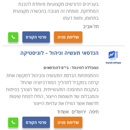
בעניינים הדורשים מקצועיות מיוחדת להבנת
המחלוקת. מומחה זה מגובה בהכשרה מקצועית
בתחומו, וחוות דעתו
תל-אביב
שליחת פניה
פרטי הקורס

הנדסאי תעשיה וניהול – לוגיסטיקה
המכללה למינהל - בי"ס להנדסאים
ההתפתחות הנדסת התעשיה והניהול למקשה אחת
קרתה במקביל לתהליך המודרניזציה שהחל
בעקבות המהפכה התעשייתית. בשל הצורך בפיתוח
והמגבלות של תשומות הייצור, החלו לפתח שיטות
חדשות אשר הוזילו את עלויות הייצור
חיפה
ירושלים
אשדוד
שליחת פניה
פרטי הקורס
