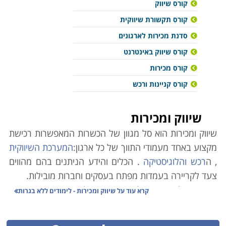
קורס שיווק
קורס תקשורת שיווקית
סדנת מכירות לארגונים
קורס שיווק באינטרנט
קורס מכירות
קורס קניינות ורכש
שיווק ומכירות
שיווק ומכירות הוא סל מגוון של הכשרות המאפשרות רכישת
מקצוע באחד מעמודי התווך של כל ארגון:
המערכת השיווקית
, ה
רכש והלוגיסטיקה
. הכלים והידע הניתנים בהם מהווים
צעד לקריירה בעמדות מפתח בעסקים וחברות מובילות.
מאחורי כל עסק מצליח עומד ניהול מדויק, הממצה את
קרא עוד על
שיווק ומכירות - לימודים ללא בגרות
הפוטנציאל והיכולות הכלכליות שלו, לימודי תעודה ב
מנהל
עסקים
מעניקים את הכלים הדרושים כדי להביאו לצמיחה