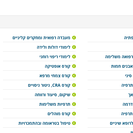
פתיה
מעבדה רפואית ומחקרים קליניים
לימודי דולות ולידה
רפואה משלימה
לימודי ריפוי רוחני
באבנים חמות
קורס אופטיקה
סיני
קורס צמחי מרפא
תרפיה
קורס CRA, ניטור ניסויים
אך
שיקום, סיעוד ורווחה
ודרמה
תרפיות משלימות
ותרפיה
קורס מוהלים
רופא שיניים
טיפול בטראומה ובהתמכרויות
ת