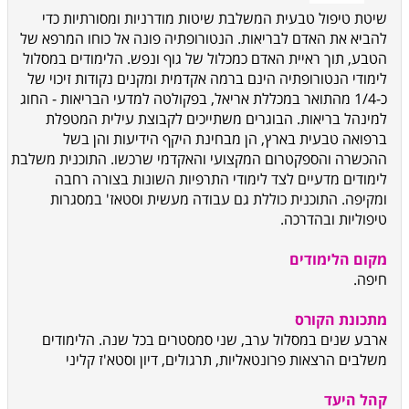
שיטת טיפול טבעית המשלבת שיטות מודרניות ומסורתיות כדי
להביא את האדם לבריאות. הנטורופתיה פונה אל כוחו המרפא של
הטבע, תוך ראיית האדם כמכלול של גוף ונפש. הלימודים במסלול
לימודי הנטורופתיה הינם ברמה אקדמית ומקנים נקודות זיכוי של
כ-1/4 מהתואר במכללת אריאל, בפקולטה למדעי הבריאות - החוג
למינהל בריאות. הבוגרים משתייכים לקבוצת עילית המטפלת
ברפואה טבעית בארץ, הן מבחינת היקף הידיעות והן בשל
ההכשרה והספקטרום המקצועי והאקדמי שרכשו. התוכנית משלבת
לימודים מדעיים לצד לימודי התרפיות השונות בצורה רחבה
ומקיפה. התוכנית כוללת גם עבודה מעשית וסטאז' במסגרות
טיפוליות ובהדרכה.
מקום הלימודים
חיפה.
מתכונת הקורס
ארבע שנים במסלול ערב, שני סמסטרים בכל שנה. הלימודים
משלבים הרצאות פרונטאליות, תרגולים, דיון וסטא'ז קליני
קהל היעד