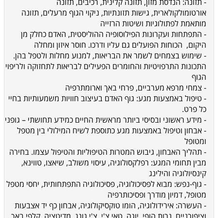
- תזונה: הנדסת מזון, תזונה קלינית, רכיבים, תזונה
אורטומולקולארית, גישות תזונתיות, ניקוי הגוף מרעלים, תזונה
מותאמת לפתולוגיות ושיטות הרזייה
- התפתחות ועקרונות הפילוסופיה ההוליסטית, האדם כחלק מן
היקום, הכוחות הפועלים גם עליו ודרכו. חוסר איזון ומחלה
- שימוש בצמחים לשמר את הבריאות, למנוע מחלות ולטפל בהן.
התכונות התרפויטיות והחומרים הפעילים לבריאות לתחזוקה ולריפוי
הגוף
- צמחי מרפא מערביים, פרחי באך וארומתרפיה
- טיפול באמצעות מגע: גוף האדם בעיצוב חוויות משמעותיות בחיי
כל פרט.
- מידע ראשוני ובסיסי ביותר מראשית החיים כמידע תחושתי – גופני
- אבחון וטיפול באמצעות מגע כתוספת לשיח המילולי בין מטפל
ומטופל
- תהליך האבחון, גיבוש המטרות הטיפוליות והטיפול עצמו. בחירה
מבין תחומי המגע: רפלקסולוגיה, עיסוי משולב, שיאצו, טווינא,
קינסיולוגיה והילינג
- גוף-נפש: מבוא לפסיכולוגיה, פסיכולוגיה התפתחותית, יחסי מטפל
מטופל, דמיון מודרך ופסיכותרפיה
- העשרה: אירידולוגיה, הומו טוקסיקולוגיה, אבחון כף יד אצבעות
וציפורניים, נרות הופי, יוגה, טאי צ'י, צ'י גונג, מדיטציה, קלפי באך