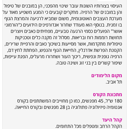
העיסוי בצורותיו השונות עובר שינוי מהפכני, הן במובנים של טיפול
והן במובנים של הרפיה. מחקרים קובעים כי המגע משפיע מאוד על
מערכת העצבים האוטונומית, משום שמביא לרגיעה והמרצת הגוף
בו זמנית. בנוסף הוא מעודד שחרור אנדורפינים הידועים כ"הורמוני
אושר" הפועלים כסמי הרגעה טבעיים, מפחיתים כאבים ויוצרים
תחושת רוממות רוח ובריאות. מסלול זה מקנה כלים וטכניקות
טיפוליות מתקדמות, אשר מסייעות בשיכוך כאבים והרפיית שרירים,
הקטנת הפרשת אדרנלין, החייאת הגוף והנפש, הפחתת לחץ דם,
הרפיה גופנית ונפשית, ריכוך העור ושחרורו מרעלים, הפגת עייפות,
שיפור קשרים בין בני זוג ושינה טובה.
מקום הלימודים
תל אביב.
מתכונת הקורס
180 ש"ל, 45 מפגשים, כמו כן מחוייבים המשתתפים בקורס
אנטומיה פיזיולוגיה פתולוגיה בן 28 מפגשים ובקורס החייאה.
קהל היעד
הקהל הרחב ומטפלים מכל התחומים.