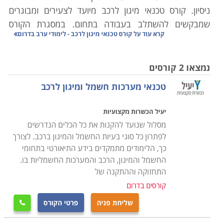
ניסיון. קורס טכנאי מיגון לרכב מיועד לצעירים ומבוגרים
שמבקשים להשתלב בעבודה בתחום. במסגרת הקורס
קרא עוד על
קורס טכנאי מיגון לרכב - לימודי ערב בדרום
מקבלים המשתתפים הכשרה מלאה שמאפשרת להם
להתקין מערכות מיגון או מערכות שמע.
נמצאו 2 קורסים
טכנאי מערכות חשמל ומיגון לרכב
תכנית הלימוד בקורס
מסלול לימודים של טכנאי מיגון מציע הכשרה מקצועית
יעיל הכשרות מקצועיות
שימושית. בוגרי הקורס יוכלו להשתלב
בעבודה במוסכים
מסלול שנועד להקנות את כל הכלים הנדרשים
ומרכזי טיפול מיד בתום הקורס. התכנים הנלמדים בקורס
לפתרון כל סוגי בעיות החשמל והמיגון ברכב. לצורך
הם: הכרת מערכות הזרקת דלק או בנזין, עבודה עם
כך, הלימודים מתמקדים בידע התיאורטי בתחומי
מערכות מחשוב, התקנת דיבורית, התקנת כל סוגי מערכות
החשמל והמיגון, הרכב והמערכות החשמליות בו.
המיגון (אזעקות, קודניות), התקנת מערכות שמע או הגברה.
התחזוקה וההתקנה של
קורסים בדרום
יתרונות קורס טכנאים
שליחת פניה
פרטי הקורס

לימודי תואר אקדמי דורשים 3 שנות לימוד לפחות. כאשר