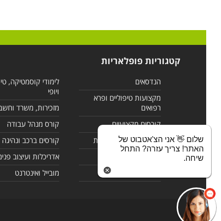
קטגוריות פופלאריות
הנדסאים
לימודי קוסמטיקה, טי
ויופי
מקצועות טיפוליים ופרא
רפואים
מזכירות, משרד וחשב
קורסים מקצועיים
קורס מנהל עבודה
שלום 👋 אני הצ'אטבוט של
לימודי מחשבים ורשתות
קורסים ברכב ונהיגה
האתר! צריך עזרה? התחל
קורסים בניהול
אדריכלות ועיצוב פנים
שיחה.
לימודי שפות
מובייל ואינטרנט