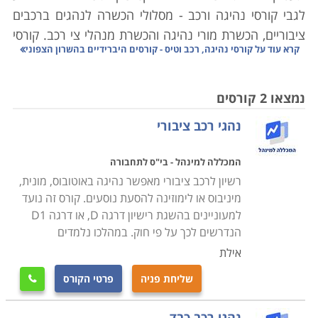
לגבי קורסי נהיגה ורכב - מסלולי הכשרה לנהגים ברכבים
ציבוריים, הכשרת מורי נהיגה והכשרת מנהלי צי רכב. קורסי
קרא עוד על
קורסי נהיגה, רכב וטיס - קורסים היברידיים בהשרון הצפוני
טיס - מיועדים למועמדים שמבקשים ללמוד בעצמם את
סודות התעופה או כאלו שמבקשים להפוך בעתיד לטייסים
מקצועיים.
נמצאו 2 קורסים
נהגי רכב ציבורי
קורסי טיס ציבוריים
בכדי להפוך לטייס מוסמך יש להשלים הכשרה מיוחדת בבתי
המכללה למינהל - בי"ס לתחבורה
ספר שמציעים הכשרה מקצועית באמצעות טיס
ות וסימו
רשיון לרכב ציבורי מאפשר נהיגה באוטובוס, מונית,
לטורים. המדריכים בקורסי הטיסה הם טייסים מוסמכים
מיניבוס או לימוזינה להסעת נוסעים. קורס זה נועד
ומנוסים. ההרשמה לקורס פתוחה בפני גברים ונשים ללא כל
למעוניינים בהשגת רישיון דרגה D, או דרגה D1
הגבלה. בתום הקורס עומדים הבוגרים במבחן ומקבלים
הנדרשים לכך על פי חוק. במהלכו נלמדים
בהתאם את רישיון הטיס. אלו שמבקשים לעסוק בתחום
אילת
בצורה מקצועית יוכלו למצוא משרות של טייסי ריסוס, טייסי
שליחת פניה
פרטי הקורס

תובלה או הטסת מטוסי נוסעים.
בכדי לקבל רישיון טיס אזרחי יש לצבור לפחות 40 שעות של
נהגי רכב כבד