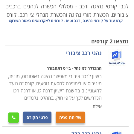
לגבי קורסי נהיגה ורכב - מסלולי הכשרה לנהגים ברכבים
ציבוריים, הכשרת מורי נהיגה והכשרת מנהלי צי רכב. קורסי
קרא עוד על
קורסי נהיגה, רכב וטיס - קורסים לאקדמאים באזור השרון
טיס - מיועדים למועמדים שמבקשים ללמוד בעצמם את
סודות התעופה או כאלו שמבקשים להפוך בעתיד לטייסים
מקצועיים.
נמצאו 2 קורסים
נהגי רכב ציבורי
קורסי טיס ציבוריים
בכדי להפוך לטייס מוסמך יש להשלים הכשרה מיוחדת בבתי
המכללה למינהל - בי"ס לתחבורה
ספר שמציעים הכשרה מקצועית באמצעות טיס
ות וסימו
רשיון לרכב ציבורי מאפשר נהיגה באוטובוס, מונית,
לטורים. המדריכים בקורסי הטיסה הם טייסים מוסמכים
מיניבוס או לימוזינה להסעת נוסעים. קורס זה נועד
ומנוסים. ההרשמה לקורס פתוחה בפני גברים ונשים ללא כל
למעוניינים בהשגת רישיון דרגה D, או דרגה D1
הגבלה. בתום הקורס עומדים הבוגרים במבחן ומקבלים
הנדרשים לכך על פי חוק. במהלכו נלמדים
בהתאם את רישיון הטיס. אלו שמבקשים לעסוק בתחום
אילת
בצורה מקצועית יוכלו למצוא משרות של טייסי ריסוס, טייסי
שליחת פניה
פרטי הקורס

תובלה או הטסת מטוסי נוסעים.
בכדי לקבל רישיון טיס אזרחי יש לצבור לפחות 40 שעות של
נהגי רכב כבד