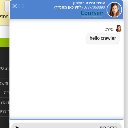
מסכי
קטגוריות פופלאריות
הנדסאים
לימודי קוסמטיקה, טי
ויופי
מקצועות טיפוליים ופרא
רפואים
מזכירות, משרד וחשב
קורסים מקצועיים
קורס מנהל עבודה
שלום 👋 אני הצ'אטבוט של
לימודי מחשבים ורשתות
קורסים ברכב ונהיגה
האתר! צריך עזרה? התחל
קורסים בניהול
אדריכלות ועיצוב פנים
שיחה.
לימודי שפות
מובייל ואינטרנט