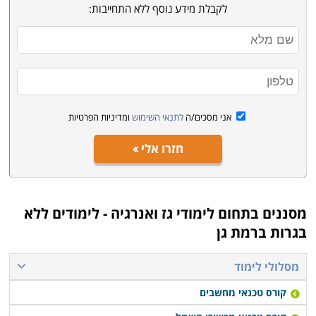
כיום כבר משמש הגז הטבעי בארץ להפעלת תחנות הכוח
לקבלת מידע נוסף ללא התחייבות:
של חברת החשמל ויצרני חשמל פרטיים כתחליף למזוט,
סולר וגז מיובא, וכן לחברות גדולות שצריכת האנרגיה שלהן
גדולה מאוד, כמו למשל בז"ן, אך כבר בעתיד המיידי צפויה
עלייה דרמטית במעבר לצריכת גז טבעי כמקור אנרגיה
ראשי אשר יחליף את המקורות הקיימים. הסיבות לכך הן
אני מסכים/ה
לתנאי השימוש
ומדיניות הפרטיות
משמעותיות וברורות: הגז הטבעי הוא זול מדלקים אחרים,
במיוחד כאשר נקנה בארץ בשקלים ואינו מצריך הוצאות
חזרו אלי
במטבע חוץ או תלות בגורמים גיאו-פוליטיים חיצוניים.
השימוש בגז מאפשר נצילות גבוהה בהרבה בייצור חשמל;
השימוש בחום השיורי בהפקתו מאפשר ניצול של עד 90%,
מסננים בתחום
לימודי גז ואנרגיה - לימודים ללא
לעומת 35% למשל במקרה של שימוש בפחם, דבר המייעל
בגרות ברמת גן
דרמטית את הייצור. מלבד אלו, מדובר באנרגיה ירוקה הרבה
יותר כל עוד נעשה בגז שימוש מוקפד ואחראי, כך שאינו
מסלולי לימוד
דולף חלילה לאוויר הפתוח. כל עוד מתבצעים כל התהליכים
קורס טכנאי מחשבים
במקצועיות, גורמת אנרגיית הגז לנזק סביבתי נמוך בהרבה