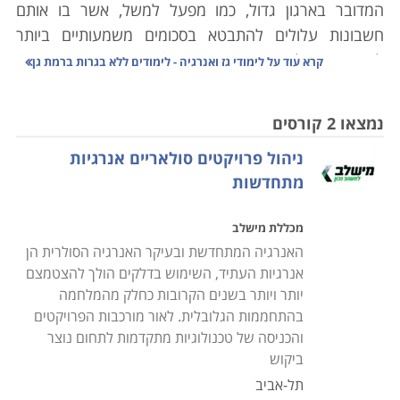
המדובר בארגון גדול, כמו מפעל למשל, אשר בו אותם
חשבונות עלולים להתבטא בסכומים משמעותיים ביותר
לאורך זמן. לימודי גז ואנרגיה אינם חיוניים כאשר אנו
קרא עוד על
לימודי גז ואנרגיה - לימודים ללא בגרות ברמת גן
מתלבטים לגבי הוצאות האנרגיה בבית, האתגר במקרה זה
איננו גדול; מספר הספקים ומקורות האנרגיה מצומצם,
נמצאו 2 קורסים
ההבדלים במחירים בין המקורות האנרגטיים השונים גם הם
ניהול פרויקטים סולאריים אנרגיות
אינם דרמטיים, והפתרונות הלוגיסטיים אינם מורכבים
מתחדשות
במיוחד. במקרה המסובך יתבטא הדבר למשל בהתקנת
ארובה עם המעבר מחימום בתנור חשמלי להסקה בעץ.
מכללת מישלב
אלא שכאמור, כאשר מדובר בארגון גדול, הצורך כמויות רבות
האנרגיה המתחדשת ובעיקר האנרגיה הסולרית הן
של אנרגיה, כל אחוז בתמחיר יתבטא בכסף רב, וכל שינוי
אנרגיות העתיד, השימוש בדלקים הולך להצטמצם
במקור האנרגטי מחייב תשתית אחרת, הערכות מורכבת,
יותר ויותר בשנים הקרובות כחלק מהמלחמה
וצורך בהתאמה של הבקרה העתידית על אותה תשתית,
בהתחממות הגלובלית. לאור מורכבות הפרויקטים
שנועדה לשמש לאורך שנים. אי לכך, התשתית האנרגטית
והכניסה של טכנולוגיות מתקדמות לתחום נוצר
ביקוש
ברמה המוסדית דורשת ידע ושיקול דעת מורכב בהרבה
מאשר זה אותו אנו מפעילים כשאנו עומדים מבולבלים
תל-אביב