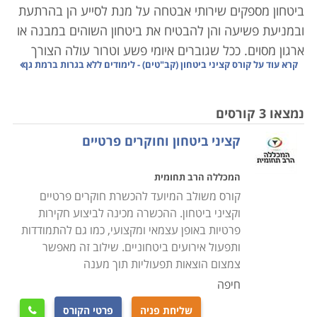
ביטחון מספקים שירותי אבטחה על מנת לסייע הן בהרתעת
ובמניעת פשיעה והן להבטיח את ביטחון השוהים במבנה או
ארגון מסוים. ככל שגוברים איומי פשע וטרור עולה הצורך
קרא עוד על
קורס קציני ביטחון (קב"טים) - לימודים ללא בגרות ברמת גן
באנשי ביטחון מיומנים בייחוד במקומות כגון בנקים, בתי
חולים, מסעדות, קניונים, בתי קפה ובמקומות ציבוריים
נוספים. לכן, היכולת של קצין הביטחון להשרות שלווה על
נמצאו 3 קורסים
הסובבים אותו היא קריטית לעבודתו, ותלויה רבות בידע
קציני ביטחון וחוקרים פרטיים
ובכלים העומדים לרשותו.
המכללה הרב תחומית
קורס קציני ביטחון מיועד לאנשים העוסקים באבטחה, בין
קורס משולב המיועד להכשרת חוקרים פרטיים
שמדובר באבטחת מוסדות, אבטחת קבוצות או אבטחת
וקציני ביטחון. ההכשרה מכינה לביצוע חקירות
אישים. אלו נדרשים
לכישורים
גבוהים ומיוחדים בתחום.
פרטיות באופן עצמאי ומקצועי, כמו גם להתמודדות
ותפעול אירועים ביטחוניים. שילוב זה מאפשר
במרבית המקרים, הם מגיעים מרקע צבאי עשיר ביחידות
צמצום הוצאות תפעוליות תוך מענה
צבאיות קרביות, יחידות מיוחדות, ותפקידי קצונה ביחידות
חיפה
שדה. לחילופין, יכולים קציני בטחון להגיע מרקע של עבודות
כדוגמת משטרה, שב"כ וכו
'.
שליחת פניה
פרטי הקורס
