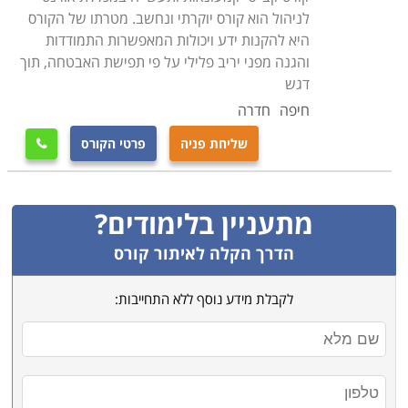
לניהול הוא קורס יוקרתי ונחשב. מטרתו של הקורס
למי מיועד הקורס
היא להקנות ידע ויכולות המאפשרות התמודדות
קורס קציני ביטחון מיועד לכל אדם המעוניין לפתח קריירה
והגנה מפני יריב פלילי על פי תפישת האבטחה, תוך
במקצוע מאתגר ומעניין בתחום. בקורס משתתפים גם
דגש
הנדרשים ללימודי רענון תקופתיים, להעשיר את ידיעותיהם,
חיפה
חדרה
ולהרחיב את יכולותיהם בעבודה. הקורס מתאים גם לאנשים
שליחת פניה
פרטי הקורס

ללא רקע בתחום אך בעלי רקע משירותם הצבאי, ולאנשים
שלא עסקו כלל בתחום עד כה, אך רוצים להיכנס לתחום זה
ולפתח את היכולות הנדרשות על מנת להצליח בו
.
מתעניין בלימודים?
הדרך הקלה לאיתור קורס
לקבלת מידע נוסף ללא התחייבות: