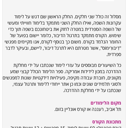
מסלול זה כולל שני חלקים. החלק הראשון שם דגש על לימוד
עקרונות השפה, ואילו החלק השני מתמקד בלימוד חווייתי ומעשי
של השפה הספרדית במטרה לחזק את ביטחונכם בשפה תוך כדי
שימוש. הקורס מתמקד בתרגול הדיבור, כלומר יישום בפועל של
החומר הנלמד בקורס. משום כך בנוסף לקורס, אנו מקיימים מפגשי
"דִיבּוּרִימוֹס", אשר מטרתם היא לתרגל דיבור, ליישם, ובעיקר לדבר
ספרדית.
כל השיעורים מבוססים על עזרי לימוד שנכתבו על ידי מחלקת
ההדרכה במכון לידידות אמריקה. ספר הלימוד הכולל קבצי שמע
מקוונים, חוברת עבודה מקיפה, פעילויות דידקטיות שונות למפגשים
ולסוגי תלמידים שונים וכמו כן אתר ייחודי ללימוד ותרגול עצמי,
שנכתבו על ידי מחלקת ההדרכה.
מקום הלימודים
תל אביב, רעננה או קורס אונליין בזום.
מתכונת הקורס