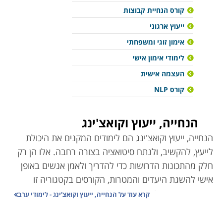
קורס הנחיית קבוצות
ייעוץ ארגוני
אימון זוגי ומשפחתי
לימודי אימון אישי
העצמה אישית
קורס NLP
הנחייה, ייעוץ וקואצ'ינג
הנחייה, ייעוץ וקואצ'ינג הם לימודים המקנים את היכולת
לייעץ, להקשיב, ולנתח סיטואציה בצורה רחבה. אלו הן רק
חלק מהתכונות הדרושות כדי להדריך ולאמן אנשים באופן
אישי להשגת היעדים והמטרות, הקורסים בקטגוריה זו
מעניקים את הכלים הדרושים לשם יצירת השינוי הפנימי
קרא עוד על
הנחייה, ייעוץ וקואצ'ינג - לימודי ערב
אצל האחר והפיכתו למקצוע דינמי ומרתק.