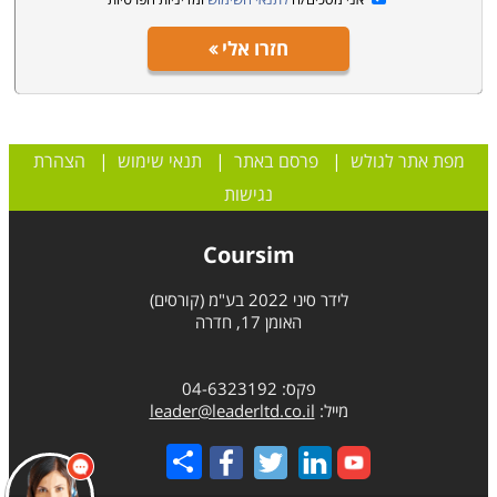
הדמיון לעבר אירועים ומחשבות חיוביות ורצויות, חזרה על
חזרו אלי
מנטרות העובדות על שכנוע עצמי עמוק באמצעות משפטים
מחזקים ובקשת בקשות או משאלות רצויות. באמצעות רגיעה
זו ניתן להילחם בחרדות ופוביות, לגרום לשינוי הרגלים כמו
הפסקת עישון או הפחתת כמות סוכר באכילה ולהתמודד עם
מפת אתר לגולש
|
פרסם באתר
|
תנאי שימוש
|
הצהרת
העבר. לימוד קורס דמיון מודרך לשימוש עצמי עוסק
נגישות
בהעצמה אישית וברתימת כלי זה למציאת רגיעה במהלך
היום יום ולניתוב התחושות והרגשות שעוטפים אותנו.
Coursim
במהלכו נערכים תרגילי מודעות המסייעים להגיע לרגיעה
ולניתוב תכליתי של מאמצים.
לידר סיני 2022 בע"מ (קורסים)
האומן 17, חדרה
קורסי דמיון מודרך מוצעים בדרך כלל על ידי מוסדות לימודיים
פקס: 04-6323192
המתמחים במסלולים וסדנאות בתחומי רפואה משלימה,
מייל:
leader@leaderltd.co.il
טיפולים הוליסטיים או אימון אישי. אין תקן מוסדר ללימודים,
Share
ולפיכך משך הקורס משתנה ממוסד למוסד, ולרוב ניתן
לבחור בין לימודי יום, לימודי ערב או לימודים מרוכזים של