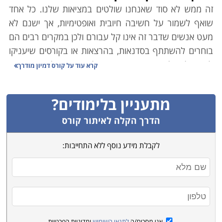
זה ממש לא סוד שאנחנו שולטים במציאות שלנו. כל אחד
שואף לשמור על חשיבה חיובית ואופטימיות, אך ישנם לא
מעט אנשים שדבר זה אינו קל עבורם ולכן במקרים רבים הם
בוחרים להשתתף בסדנאות, בהרצאות או בקורסים שיעניקו
להם כלים לעשות את השינוי שלו הם מייחלים. אחת מן
קרא עוד על
קורס דמיון מודרך
האפשרויות היא השתתפות במסגרת של קורס דמיון מודרך
שבו לומדים המשתתפים שהם לא רק אחראיים על כל מה
מתעניין בלימודים?
שקורה להם ובסביבתם, אלא גם יש להם את היכולת לכוון
את חייהם לכיוון חיובי, טוב ונעים. הקורס מציע מגוון טכניקות
הדרך הקלה לאיתור קורס
ותרגילים, הן ליישום עצמי והן לעזרה עבור הזולת כדי
לקבלת מידע נוסף ללא התחייבות:
להשתמש בדמיון לצורך שינוי של המציאות ושמירה על
שמחה, אופטימיות ומצב רוח מרומם ושמח.
לימודי דמיון מודרך מבוססים על טכניקות הרפיה במתכונת
אישית או קבוצתית. המטרה תהיה הגעה לרגיעה מוחלטת
של הגוף והנפש, ועם ההגעה למצב זה – מכוון המוח את
אני מסכים/ה
לתנאי השימוש
ומדיניות הפרטיות