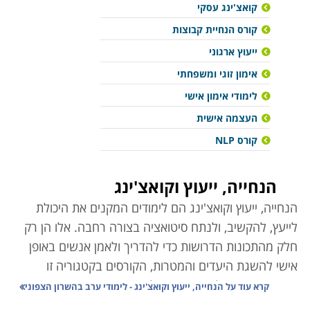
קואצ'ינג עסקי
קורס הנחיית קבוצות
ייעוץ ארגוני
אימון זוגי ומשפחתי
לימודי אימון אישי
העצמה אישית
קורס NLP
הנחייה, ייעוץ וקואצ'ינג
הנחייה, ייעוץ וקואצ'ינג הם לימודים המקנים את היכולת
לייעץ, להקשיב, ולנתח סיטואציה בצורה רחבה. אלו הן רק
חלק מהתכונות הדרושות כדי להדריך ולאמן אנשים באופן
אישי להשגת היעדים והמטרות, הקורסים בקטגוריה זו
מעניקים את הכלים הדרושים לשם יצירת השינוי הפנימי
קרא עוד על
הנחייה, ייעוץ וקואצ'ינג - לימודי ערב בהשרון הצפוני
אצל האחר והפיכתו למקצוע דינמי ומרתק.