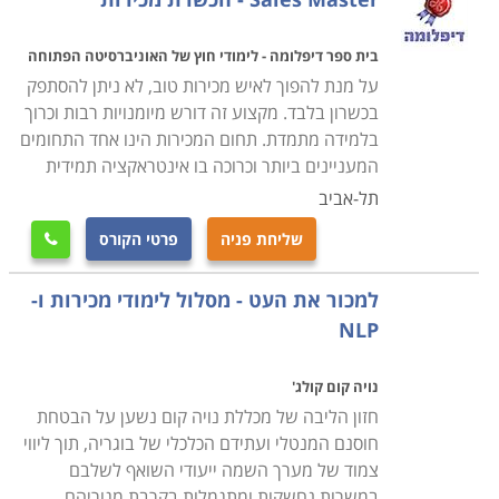
קונפליקטים, ניהול עצמי ועמידה ביעדים עצמיים, ניהול נכון
בית ספר דיפלומה - לימודי חוץ של האוניברסיטה הפתוחה
של זמן ועוד נושעאים שיעזרו לכם בסופו של דבר למכור טוב
על מנת להפוך לאיש מכירות טוב, לא ניתן להסתפק
יותר. גם משך הקורס משתנה ממוסד למוסד. הקורסים
בכשרון בלבד. מקצוע זה דורש מיומנויות רבות וכרוך
הקצרים ביותר הם בהיקף של 15 שעות אקדמיות והארוכים
בלמידה מתמדת. תחום המכירות הינו אחד התחומים
ביותר בהיקף של 60 שעות אקדמיות.
המעניינים ביותר וכרוכה בו אינטראקציה תמידית
תל-אביב
אפשרויות תעסוקה
הקורס מקנה לכם את היכולת להמשיך לעסוק בתחום בו
שליחת פניה
פרטי הקורס

אתם עוסקים בהצלחה רבה יותר- אם אתם בעלי עסקים אין
למכור את העט - מסלול לימודי מכירות ו-
ספק שתקחו מהקורס מידע ומיומנויות שיעזרו לכם לנהל את
NLP
העסק בצורה טובה יותר. תוכלו לעבוד בתחום, להיות
מנהלים של צוותי מכירות בחברות השונות ולהמשיך
נויה קום קולג'
להתקדם. קורס מכירות מוצע במוסדות לימוד רבים בארץ,
חזון הליבה של מכללת נויה קום נשען על הבטחת
ביניהם מכללות העוסקות בתחום הניהול, לימודי חוץ של
חוסנם המנטלי ועתידם הכלכלי של בוגריה, תוך ליווי
אוניברסיטאות ומכללות אקדמיות. האוניברסיטה הפתוחה
צמוד של מערך השמה ייעודי השואף לשלבם
מעבירה את הקורס במסגרת בית ספר תפנית, כך גם
במשרות נחשקות ומתגמלות בקרבת מגוריהם.