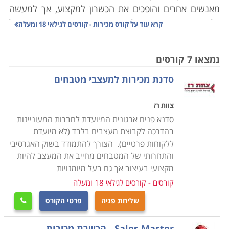
מאנשים אחרים והופכים את הכשרון למקצוע, אך למעשה
כל אחד מאיתנו צריך להיות איש מכירות מדי פעם. בכל
קרא עוד על
קורס מכירות - קורסים לגילאי 18 ומעלה
תחום, לא חשוב איזה בסופו של דבר צריך למכור מוצר או
שירות. קורס מכירות ימקד אתכם באיתור לקוחות, לדעת איך
נמצאו 7 קורסים
להפוך לקוח פוטנציאלי לקיים, איך לשמר את הלקוח שיפנה
סדנת מכירות למעצבי מטבחים
אליכם גם בפעם הבאה ואיך לטפל בפניות של לקוחות
שלכם. תחום זה הוא קריטי ומרכזי, לב ליבו של כל ארגון
צוות רז
עסקי, והוא מהווה מפתח מרכזי להצלחתו של הארגון.
סדנא פנים ארגונית המיועדת לחברות המעוניינות
הלימודים מתאימים לאנשי מכירות פעילים בחברות, בעלי
בהדרכה לקבוצת מעצבים בלבד (לא מיועדת
עסקים, וגם לכל אחד שרוצה לחזק ולהעשיר את עצמו
ללקוחות פרטיים). הצורך להתמודד בשוק האגרסיבי
בתחום.
והתחרותי של המטבחים מחייב את המעצב להיות
מקצועי בעיצוב אך גם בעל מיומנויות
תכני הלימודים משתנים במידה מסויימת בין מוסד אחד
קורסים - קורסים לגילאי 18 ומעלה
לאחר. באופן כללי התוכן כולל מודל המכירה החדש, טיפול
בהתנגדויות, גיבוש תוכנית עבודה, עבודה על פי יעדים,
שליחת פניה
פרטי הקורס

שימור לקוחות, שירות מוכר, יצירת תקשורת שכנועית,
Sales Master - הכשרת מכירות
אינטליגנציה רגשית, ניהול משא ומתן, התמודדות עם