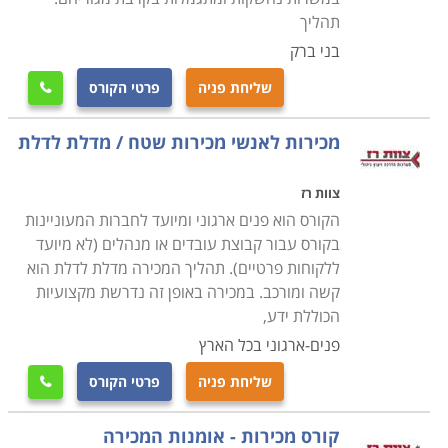
אוניברסיטת תל אביב, כך שתל אביב, חיפה, ירושלים וערים
תהליך
נוספות הן חלק מהמקומות בהן אפשר ללמוד את הנושא.
בני ברק
שליחת פניה
פרטי הקורס

מכירות לאנשי מכירות שטח / מדלת לדלת
צוות רז
הקורס הוא פנים ארגוני ומיועד לחברות המעוניינות
בקורס עבור קבוצת עובדים או מנהלים (לא מיועד
ללקוחות פרטיים). תהליך המכירה מדלת לדלת הוא
קשה ומורכב. במכירה באופן זה נדרשת מקצועיות
הכוללת ידע,
פנים-ארגוני בכל הארץ
שליחת פניה
פרטי הקורס

קורס מכירות - אומנות המכירה