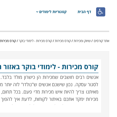

דף הבית
קטגוריות לימודים
אתר קורסים
/
שיווק ומכירות
/
קורס מכירות
/
קורס מכירות - לימודי בוקר
/
קורס מכירות 
קורס מכירות
- לימודי בוקר באזור
אנשים רבים חושבים שמכירות הן כישרון מולד בלבד.
לסגור עסקה. נכון שישנם אנשים ש"נולדו" לזה יותר 
מאיתנו צריך להיות איש מכירות מדי פעם. בכל תחום, 
מכירות ימקד אתכם באיתור לקוחות, לדעת איך להפוך 
בפעם הבאה ואיך לטפל בפניות של לקוחות שלכם. תחום ז
מפתח מרכזי להצלחתו של הארגון.
הלימודים מתאימי