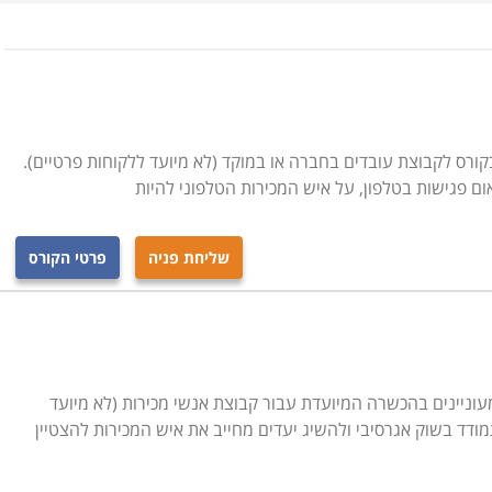
ד לאחר. באופן כללי התוכן כולל מודל המכירה החדש, טיפול
עדים, שימור לקוחות, שירות מוכר, יצירת תקשורת שכנועית,
נפליקטים, ניהול עצמי ועמידה ביעדים עצמיים, ניהול נכון של
וב יותר. גם משך הקורס משתנה ממוסד למוסד. הקורסים הקצרים
קורס לקבוצת עובדים בחברה או במוקד (לא מיועד ללקוחות פרטיים).
ם פגישות בטלפון, על איש המכירות הטלפוני להיות
שליחת פניה
פרטי הקורס
ו אתם עוסקים בהצלחה רבה יותר- אם אתם בעלי עסקים אין
נהל את העסק בצורה טובה יותר. תוכלו לעבוד בתחום, להיות
תקדם. קורס מכירות מוצע במוסדות לימוד רבים בארץ, ביניהם
ברסיטאות ומכללות אקדמיות. האוניברסיטה הפתוחה מעבירה את
ל אביב, כך שתל אביב, חיפה, ירושלים וערים נוספות הן חלק
מעוניינים בהכשרה המיועדת עבור קבוצת אנשי מכירות (לא מיועד
ודד בשוק אגרסיבי ולהשיג יעדים מחייב את איש המכירות להצטיין