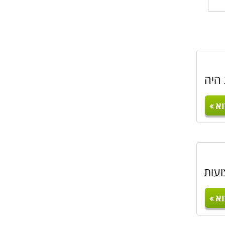
 היה
א
ועות
א