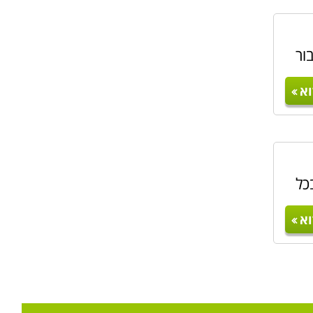
ור
א
כל
א