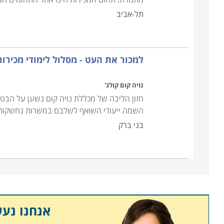
תל-אביב
למכור את העט - מסלול לימודי מכירות ו- 
נויה קום קולג'
חזון הליבה של מכללת נויה קום נשען על הבטח
השמה ייעודי השואף לשלבם במשרות נחשקות 
בני ברק
אנחנו נע