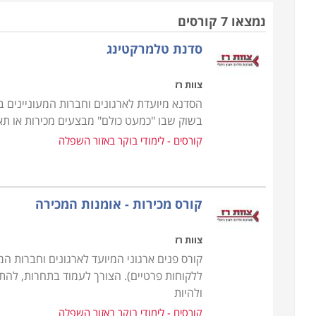
שרוצה לחזק ולהעשיר את עצמו בתחום.
נמצאו 7 קורסים
תכני הלימודים משתנים במידה מסויימת בין מוסד אח
סדנת טלמרקטינג
בהתנגדויות, גיבוש תוכנית עבודה, עבודה על פי י
אינטליגנציה רגשית, ניהול משא ומתן, התמודדות עם קו
צוות רז
זמן ועוד נושעאים שיעזרו לכם בסופו של דבר למכור ט
הסדנא מיועדת לארגונים וחברות המעוניינים ב
ביותר הם בהיקף של 15 שעות אקדמיות והארוכים ביותר בהיקף של 60 שעות אקדמיות.
בשוק שבו "כמעט כולם" מבצעים מכירות או תאו
קורסים - לימודי בוקר באזור השפלה
אפשרויות תעסוקה
הקורס מקנה לכם את היכולת להמשיך לעסוק בתחום ב
ספק שתקחו מהקורס מידע ומיומנויות שיעזרו לכם ל
קורס מכירות - אומנות המכירה
מנהלים של צוותי מכירות בחברות השונות ולהמשיך לה
מכללות העוסקות בתחום הניהול, לימודי חוץ של אוני
צוות רז
הקורס במסגרת בית ספר תפנית, כך גם אוניברסיטת ת
קורס פנים ארגוני המיועד לארגונים וחברות ה
מהמקומות בהן אפשר ללמוד את הנושא.
ללקוחות פרטיים). הצורך לעמוד בתחרות, להתמ
ולהיות
קורסים - לימודי בוקר באזור השפלה