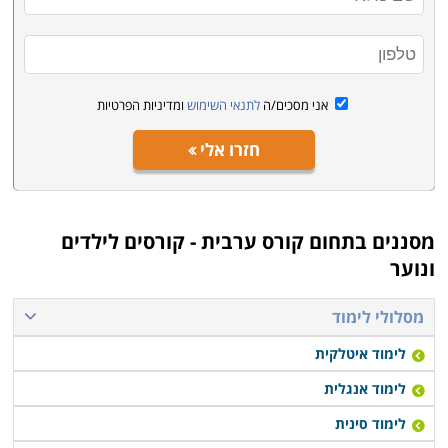
אלו שכבר מחזיקים באוצר מילים נרחב ויידע בסיסי בשפה
יוכלו להשתלב בקורס ערבית ברמה בינונית או מתקדמת.
קורס המתחילים יהיה בעבורם בזבוז של זמן. בקורס
המתקדמים הם יוכלו לחזק את כישורי השפה שלהם, לדייק
אני מסכים/ה
לתנאי השימוש
ומדיניות הפרטיות
בהטיית המילים, להעשיר את אוצר המילים ולרכוש ביטחון
עצמי שיאפשר להם לפצוח בשיחה עם כל דוברי הערבית
חזרו אלי
שבסביבה
.
מסננים בתחום
קורס ערבית - קורסים לילדים
ונוער
מסלולי לימוד
לימוד איטלקית
לימוד אנגלית
לימוד סינית