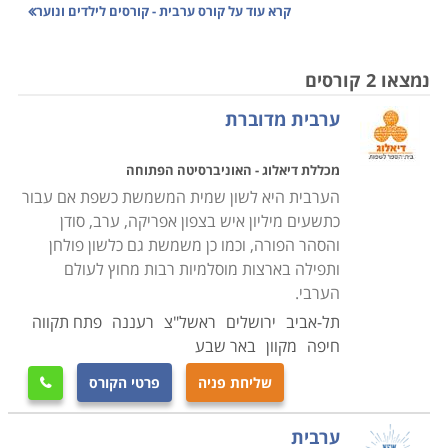
כגון המפרץ הפרסי, המזרח התיכון ואף ביבשות אפריקה
קרא עוד על
קורס ערבית - קורסים לילדים ונוער
ואירופה. ערבית נחשבת לשפת האסלאם וכן לשפה בה
מתנהלים מיליונים של אנשים כחלק מחיי היומיום שלהם. כן,
נמצאו 2 קורסים
החל משנת 1974 היא גם נחשבת לאחת משש השפות
ערבית מדוברת
הרשמיות באו"ם.
מכללת דיאלוג - האוניברסיטה הפתוחה
קורס ערבית מעניק ידע חיוני לטיולים בעולם, עבודה מול
הערבית היא לשון שמית המשמשת כשפת אם עבור
עמיתים ערבים וכן אפשרות להתחבר לשורשים התרבותיים
כתשעים מיליון איש בצפון אפריקה, ערב, סודן
של מדינת ישראל. נוסף לכך, שליטה בשפה פותחת דלת
והסהר הפורה, וכמו כן משמשת גם כלשון פולחן
למגוון תפקידים במשרד הביטחון ובסוכנויות הביטחון השונות
ותפילה בארצות מוסלמיות רבות מחוץ לעולם
במדינה. זאת, נוסף למשרות בעמותות שונות הזקוקות
הערבי.
לדוברי ערבית.
תל-אביב
ירושלים
ראשל"צ
רעננה
פתח תקווה
הקורסים מתמקדים בלימוד ערבית מדובר בהתאם לניב
חיפה
מקוון
באר שבע
הפלסטיני המקומי. בוגרי הקורס יוכלו לנהל שיחות עם ערבי
שליחת פניה
פרטי הקורס

ישראל, השטחים הכבושים והמדינות השכנות
.
ערבית