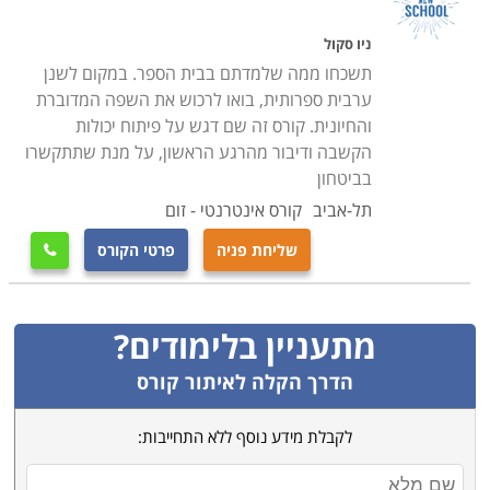
רמות הלימוד
במטרה לייעל את תהליך הלימוד ישנה חלוקה לרמות בכל
ניו סקול
בית ספר ללימוד שפות. שילוב התלמידים בקבוצות הלימוד
תשכחו ממה שלמדתם בבית הספר. במקום לשנן
ערבית ספרותית, בואו לרכוש את השפה המדוברת
מתבצע בהתאם למבחני רמה שמבצעים במעמד
והחיונית. קורס זה שם דגש על פיתוח יכולות
ההרשמה. רמות הלימוד הן קורס למתחילים, לימוד ברמה
הקשבה ודיבור מהרגע הראשון, על מנת שתתקשרו
בינונית, לימודים למתקדמים וקורסים לערבית ספרותית או
בביטחון
מדוברת
תל-אביב
קורס אינטרנטי - זום
שליחת פניה
פרטי הקורס
לימודי מתחילים

המסלול מיועד לצעירים או מבוגרים שעושים את צעדיהם
הראשונים בלימוד. במהלך הקורס ישנה התמקדות ביסודות
מתעניין בלימודים?
השפה, דקדוק בסיסי, הכרת האותיות, קריאה וכתיבה ברמה
בסיסית וניהול שיחות חולין. בתום הקורס יוכלו התלמידים
הדרך הקלה לאיתור קורס
להירשם אל הקורסים הבאים ולחזק את כישוריהם
.
לקבלת מידע נוסף ללא התחייבות:
קורס מתקדמים