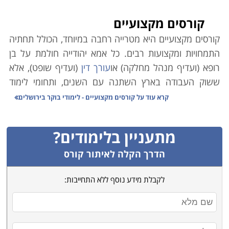
קורסים מקצועיים
קורסים מקצועיים היא מטרייה רחבה במיוחד, הכולל תחתיה
התמחויות ומקצועות רבים. כל אמא יהודייה חולמת על בן
רופא (ועדיף מנהל מחלקה) או
עורך דין
(ועדיף שופט), אלא
ששוק העבודה בארץ השתנה עם השנים, ותחומי לימוד
אקדמיים רבים אינם מבטיחים עבודה יציבה ופרנסה בענף.
קרא עוד על
קורסים מקצועיים - לימודי בוקר בירושלים
במקביל לכך, הולך וגובר במשק הצורך בעובדים מקצועיים.
כמו כן ירידת קרנם (הבלתי-מוצדקת) של בתי הספר
מתעניין בלימודים?
המלמדים קורסים מקצועיים גרמה למחסור משמעותי במשק
בידיים עובדות ומיומנות בענפים שונים.
הדרך הקלה לאיתור קורס
משרד הכלכלה הוא הגורם הממלכתי אשר מנסה לסייע
לקבלת מידע נוסף ללא התחייבות:
באיזון הנדרש, וגורמי המחקר הממונים בו פרסמו טבלה
זו אשר מנתחת את המקצועות השונים בהתאם לצרכי השוק,
הביקוש לעובדים והשכר על פי מקצועות. הנתונים בה
מצביעים במובהק על מגמות אשר ממילא מדובר בהן רבות.