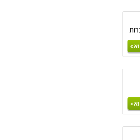
רות
א
א