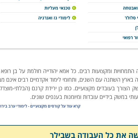
 ואבטחה
טכנאי מעליות
 סלולר
לימודי גז ואנרגיה
ן
ר רפואי
התמחויות ומקצועות רבים. כל אמא יהודייה חולמת על בן רופא (
 בארץ השתנה עם השנים, ותחומי לימוד אקדמיים רבים אינם מב
ק הצורך בעובדים מקצועיים. כמו כן ירידת קרנם (הבלתי-מוצדק
י במשק בידיים עובדות ומיומנות בענפים שונים.
ן הנדרש, וגורמי המחקר הממונים בו פרסמו טבלה זו אשר מנת
קרא עוד על
קורסים מקצועיים - לימודי ערב בירו
והשכר על פי מקצועות. הנתונים בה מצביעים במובהק על מגמו
יים" רבים סובלים מהעדר ביקוש כמעט מוחלט, ביניהם ניתן למנו
,
גרפיקאים
, בוגרי לימודי מדעי הרוח, מורים על-תיכוניים, ואפילו
שה את כל העבודה בשבילך