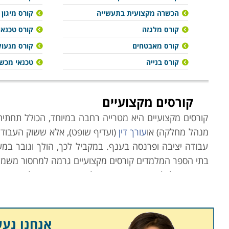
הכשרה מקצועית בתעשייה
קורס מיגון
קורס מלגזה
קורס טכנאי
קורס מאבטחים
קורס מנעול
קורס בנייה
טכנאי מכשו
קורסים מקצועיים
קורסים מקצועיים היא מטרייה רחבה במיוחד, הכולל תחתיה 
מנהל מחלקה) או
עורך דין
(ועדיף שופט), אלא ששוק העבודה
עבודה יציבה ופרנסה בענף. במקביל לכך, הולך וגובר במש
בתי הספר המלמדים קורסים מקצועיים גרמה למחסור משמעות
משרד הכלכלה הוא הגורם הממלכתי אשר מנסה לסייע באיזו
המקצועות השונים בהתאם לצרכי השוק, הביקוש לעובדים 
ממילא מדובר בהן רבות. ניתן להיווכח כי מקצועות "יוקרת
ביולוגים, פקידי בנק,
צלמים
,
תרפיסטים
,
קניינים
, עיתונאים
אנחנו נע