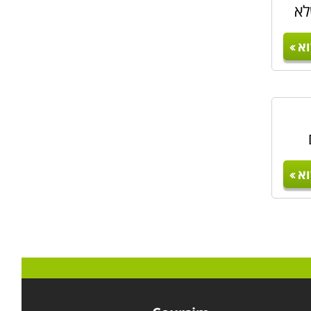
לא
א
א