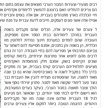
רבים מצעירי וצעירות המגזר הערבי מוצאים את עצמם בתום התיכ
הם צריכים להחליט האם ברצונם להמשיך ללימודים אקדמיים או ל
חיי הכלכלה בארץ מתנהלים בעברית. אם אלה בוסים וחברים ל
אפילו אלה אשר פונים לעסקים, חייבים לדעת עברית על מנת שיו
ל
צערם של צעירים אלה, הכלים שהם מקבלים בשפה
העברית במהלך לימודיהם בבית הספר אינם מספיקים.
העובדה שהם לומדים במערכת חינוך נפרדת לחלוטין מזו
הכללית, הן בשפה והן בתכנים, אמנם מסייעת להם לשמור על
צביונם התרבותי אך מפריעה להם בחיי העבודה. דבר זה גורם
לרבים מהם לחפש אחר פתרונות יצירתיים, בדמות קורסים
שונים הקיימים בשוק. אמנם חלק מהמוסדות האקדמיים
מציעים לתלמידיהם הערבים קורס בעברית, אך זה מתקיים
בדרך כלל במקביל לשנה א' באוניברסיטה שהיא גם כך שנה
מאוד לחוצה, ועד שהסטודנט מצליח להבין את העברית כבר
נוצר פער לימודי שקשה מאוד לסגור. פתרון יצירתי נוסף אשר
הולך וצובר תאוצה במגזר הערבי, בעיקר בערים המעורבות,
הוא רישום ילדים לבתי ספר יהודים, כך שכאשר הם מגיעים
לגיל 18 העברית שלהם אינה שונה מזו של מקביליהם
היהודים. הדוגמה הטובה ביותר למקום אליו צעירים ערבים