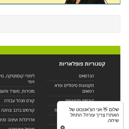
קטגוריות פופלאריות
הנדסאים
לימודי קוסמטיקה, טי
ויופי
מקצועות טיפוליים ופרא
רפואים
מזכירות, משרד וחשב
קורסים מקצועיים
קורס מנהל עבודה
שלום 👋 אני הצ'אטבוט של
לימודי מחשבים ורשתות
קורסים ברכב ונהיגה
האתר! צריך עזרה? התחל
קורסים בניהול
אדריכלות ועיצוב פנים
שיחה.