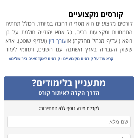
קורסים מקצועיים
קורסים מקצועיים היא מטרייה רחבה במיוחד, הכולל תחתיה
התמחויות ומקצועות רבים. כל אמא יהודייה חולמת על בן
רופא (ועדיף מנהל מחלקה) או
עורך דין
(ועדיף שופט), אלא
ששוק העבודה בארץ השתנה עם השנים, ותחומי לימוד
אקדמיים רבים אינם מבטיחים עבודה יציבה ופרנסה בענף.
קרא עוד על
קורסים מקצועיים - קורסים לאקדמאים בירושלים
במקביל לכך, הולך וגובר במשק הצורך בעובדים מקצועיים.
כמו כן ירידת קרנם (הבלתי-מוצדקת) של בתי הספר
מתעניין בלימודים?
המלמדים קורסים מקצועיים גרמה למחסור משמעותי במשק
בידיים עובדות ומיומנות בענפים שונים.
הדרך הקלה לאיתור קורס
משרד הכלכלה הוא הגורם הממלכתי אשר מנסה לסייע
לקבלת מידע נוסף ללא התחייבות:
באיזון הנדרש, וגורמי המחקר הממונים בו פרסמו טבלה
זו אשר מנתחת את המקצועות השונים בהתאם לצרכי השוק,
הביקוש לעובדים והשכר על פי מקצועות. הנתונים בה
מצביעים במובהק על מגמות אשר ממילא מדובר בהן רבות.