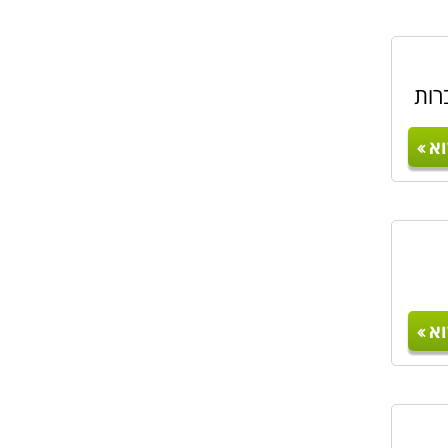
רות
א
א