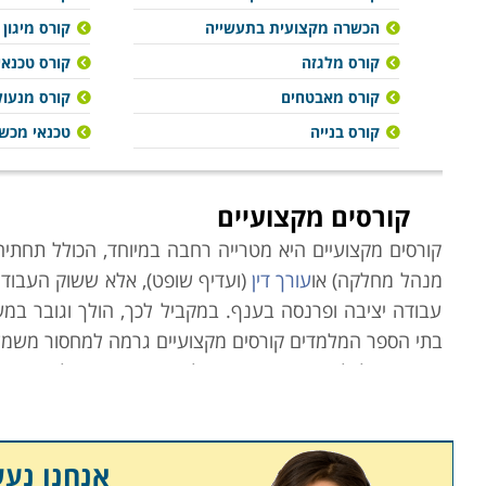
הכשרה מקצועית בתעשייה
קורס מיגון
קורס מלגזה
קורס טכנאי
קורס מאבטחים
קורס מנעול
קורס בנייה
טכנאי מכשו
קורסים מקצועיים
קורסים מקצועיים היא מטרייה רחבה במיוחד, הכולל תחתיה 
מנהל מחלקה) או
עורך דין
(ועדיף שופט), אלא ששוק העבודה
עבודה יציבה ופרנסה בענף. במקביל לכך, הולך וגובר במש
בתי הספר המלמדים קורסים מקצועיים גרמה למחסור משמעות
משרד הכלכלה הוא הגורם הממלכתי אשר מנסה לסייע באיזו
המקצועות השונים בהתאם לצרכי השוק, הביקוש לעובדים 
ממילא מדובר בהן רבות. ניתן להיווכח כי מקצועות "יוקרת
ביולוגים, פקידי בנק,
צלמים
,
תרפיסטים
,
קניינים
, עיתונאים
אנחנו נע