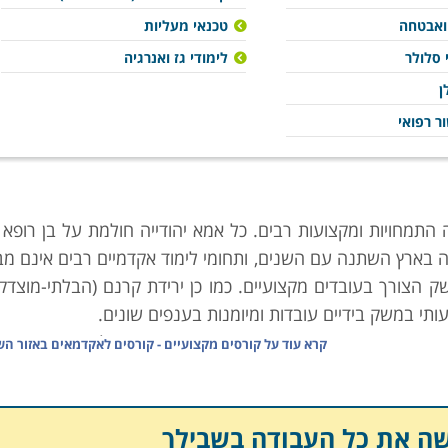
 ואבטחה
טכנאי מעליות
 סלולר
לימודי גז ואנרגיה
ן
ר רפואי
התמחויות ומקצועות רבים. כל אמא יהודייה חולמת על בן רופא (
 בארץ השתנה עם השנים, ותחומי לימוד אקדמיים רבים אינם מב
ק הצורך בעובדים מקצועיים. כמו כן ירידת קרנם (הבלתי-מוצדק
י במשק בידיים עובדות ומיומנות בענפים שונים.
ן הנדרש, וגורמי המחקר הממונים בו פרסמו טבלה זו אשר מנת
קרא עוד על
קורסים מקצועיים - קורסים לאקדמאים באזור ה
והשכר על פי מקצועות. הנתונים בה מצביעים במובהק על מגמו
יים" רבים סובלים מהעדר ביקוש כמעט מוחלט, ביניהם ניתן למנו
,
גרפיקאים
, בוגרי לימודי מדעי הרוח, מורים על-תיכוניים, ואפילו
שה את כל העבודה בשבילך