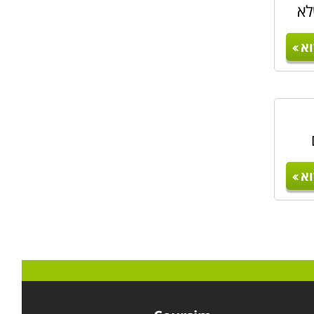
לא
א
א