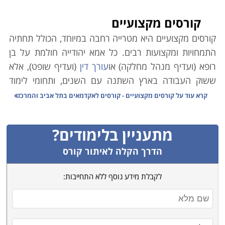
קורסים מקצועיים
קורסים מקצועיים היא מטרייה רחבה במיוחד, הכולל תחתיה
התמחויות ומקצועות רבים. כל אמא יהודייה חולמת על בן
רופא (ועדיף מנהל מחלקה) או
עורך דין
(ועדיף שופט), אלא
ששוק העבודה בארץ השתנה עם השנים, ותחומי לימוד
אקדמיים רבים אינם מבטיחים עבודה יציבה ופרנסה בענף.
קרא עוד על
קורסים מקצועיים - קורסים לאקדמאים בתל אביב והמרכז
במקביל לכך, הולך וגובר במשק הצורך בעובדים מקצועיים.
כמו כן ירידת קרנם (הבלתי-מוצדקת) של בתי הספר
מתעניין בלימודים?
המלמדים קורסים מקצועיים גרמה למחסור משמעותי במשק
בידיים עובדות ומיומנות בענפים שונים.
הדרך הקלה לאיתור קורס
משרד הכלכלה הוא הגורם הממלכתי אשר מנסה לסייע
לקבלת מידע נוסף ללא התחייבות:
באיזון הנדרש, וגורמי המחקר הממונים בו פרסמו טבלה
זו אשר מנתחת את המקצועות השונים בהתאם לצרכי השוק,
הביקוש לעובדים והשכר על פי מקצועות. הנתונים בה
מצביעים במובהק על מגמות אשר ממילא מדובר בהן רבות.