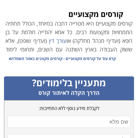
קורסים מקצועיים
קורסים מקצועיים היא מטרייה רחבה במיוחד, הכולל תחתיה
התמחויות ומקצועות רבים. כל אמא יהודייה חולמת על בן
רופא (ועדיף מנהל מחלקה) או
עורך דין
(ועדיף שופט), אלא
ששוק העבודה בארץ השתנה עם השנים, ותחומי לימוד
אקדמיים רבים אינם מבטיחים עבודה יציבה ופרנסה בענף.
קרא עוד על
קורסים מקצועיים - קורסים מקוונים באזור השפלה
במקביל לכך, הולך וגובר במשק הצורך בעובדים מקצועיים.
כמו כן ירידת קרנם (הבלתי-מוצדקת) של בתי הספר
מתעניין בלימודים?
המלמדים קורסים מקצועיים גרמה למחסור משמעותי במשק
בידיים עובדות ומיומנות בענפים שונים.
הדרך הקלה לאיתור קורס
משרד הכלכלה הוא הגורם הממלכתי אשר מנסה לסייע
לקבלת מידע נוסף ללא התחייבות:
באיזון הנדרש, וגורמי המחקר הממונים בו פרסמו טבלה
זו אשר מנתחת את המקצועות השונים בהתאם לצרכי השוק,
הביקוש לעובדים והשכר על פי מקצועות. הנתונים בה
מצביעים במובהק על מגמות אשר ממילא מדובר בהן רבות.