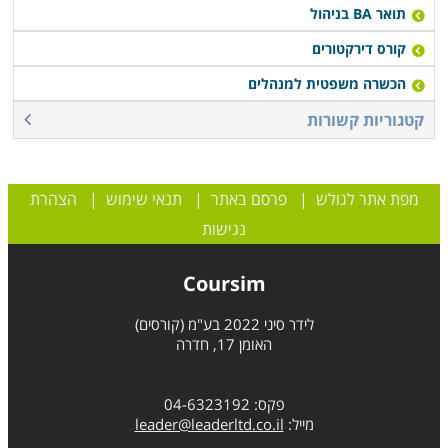
תואר BA בניהול
קורס דירקטורים
הכשרה משפטית למנהלים
קטגוריות קשורות
מפת אתר לגולש
|
פרסם באתר
|
תנאי שימוש
|
הצהרת
נגישות
Coursim
לידר סיני 2022 בע"מ (קורסים)
האומן 17, חדרה
פקס: 04-6323192
מייל:
leader@leaderltd.co.il