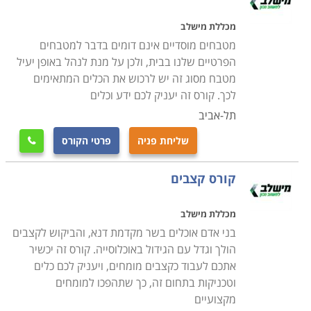
בקורס יילמדו גם איתור מקומות לפתיחת העסק, מאפייני
צריכה, כיצד לבנות תפריט מיוחד למסעדות, ופרמטרים
מכללת מישלב
כלכליים כמו שיטות לרווחיות, תמחור, עלויות ועוד. גם נהלים
מטבחים מוסדיים אינם דומים בדבר למטבחים
ושיטות נלמדים בקורס, טיפול במשאבי האנוש, הגדרת
הפרטיים שלנו בבית, ולכן על מנת לנהל באופן יעיל
מטבח מסוג זה יש לרכוש את הכלים המתאימים
תפקידים, שיטות בקרה, מעקב איכויות, נהלים של פתיחת
לכך. קורס זה יעניק לכם ידע וכלים
משמרת, ונהלים של פתיחת מטבח.
תל-אביב
מה עוד נלמד במסלול
שליחת פניה
פרטי הקורס

בקורס נלמדות הדרכים והצרכים החיוניים לשם השגת רישוי
עסקי מזון והדרך לקבלת אישורים לעסק ודורשים הרשאות
קורס קצבים
מצד גורמים כמו משרד הבריאות ומכבי האש, סוגי הציוד
מכללת מישלב
במטבח כמו שימוש ואחזקה תקינים, מערך הניקיון בעסק,
בני אדם אוכלים בשר מקדמת דנא, והביקוש לקצבים
תחזוקת מחסן ומלאים, כמו גם תכנון נכון של הציוד והסחורה.
הולך וגדל עם הגידול באוכלוסייה. קורס זה יכשיר
הקורס מקנה ליזמים את הידע הנדרש בתחומים של עלויות
אתכם לעבוד כקצבים מומחים, ויעניק לכם כלים
המזון והמשקאות, ניהול המטבח וצוות העובדים, ניהול מלאי,
וטכניקות בתחום זה, כך שתהפכו למומחים
תמחור, מחשוב ובניית תפריטים שיימשכו סועדים.
מקצועיים