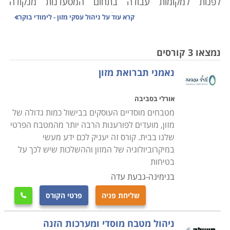
לפנות למקומות עבודה בתחום המסעדנות מנקודה
מקצועית גבוהה יותר, וכמובן ליזום עסק עצמאי פרטי חדש.
קרא עוד על
ניהול עסקי מזון - לימודי בוקר
לימודי מסלול זה יסייעו רבות בתחומי הידע הדרושים למטרה
זו. בין הנושאים הטיפוסיים בהם עוסקים אותם מסלולים ניתן
נמצאו 3 קורסים
לציין ניהול צוות משאבי אנוש ושרשרת אספקה, שיווק, משא
נאמני תברואת מזון
ומתן, תמחור ותפעול של חדרי אוכל ומטבחים, תזונה נכונה,
חוקים והיתרים, טריות ותברואה, תרבות האוכל בארץ ובעולם
אורלי בסביבה
ועוד שפע נושאים מגוונים הקשורים לתחום הקולינריה
מטבחים מוסדיים העוסקים בבישול כמות גדולה של
והמסעדנות.
מזון, מועדים לפורענות הרבה יותר מהמטבח הפרטי
שלנו בבית. קורס זה יעניק לכם ידע מעשי
מי קהל היעד לקורס
במיקרוביולוגיה של המזון וההשלכות שיש לכך על
הלימודים מתאימים במיוחד לאלו העושים צעדים ראשונים
בטיחות
בתחומי האירוח, הקולינריה והמסעדנות, כמו יזמים
בנימינה-גבעת עדה
המעוניינים להקים ולנהל עסק בענף, זכיינים חדשים
שליחת פניה
פרטי הקורס

ברשתות ואלה המעוניינים לפתוח בתי קפה, ברים
וקונדיטוריות. הקורס הזה מתאים גם לבעלי עסקים פעילים.
ניהול מטבח מוסדי ומערכות הזנה