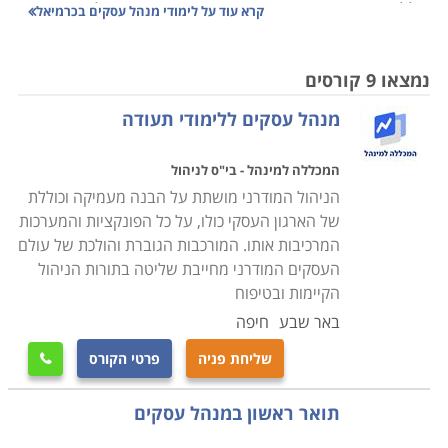
כוללת, ובין אם כהעשרה נקודתית בנושאים כאלו או אחרים
קרא עוד על
לימודי מנהל עסקים בכרמיאל
הנדרשים לשיפור וחיזוק הפעילות העסקית.
נמצאו 9 קורסים
רבים בוחרים ללמוד מנהל עסקים כפתח לקריירה מקצועית
מנהל עסקים ללימודי תעודה
ועושים זאת ברמה האקדמית עוד טרם שהשתלבו בשוק
העבודה, אחרי הצבא, הטיול למזרח או ברגע הראשון האחר
המכללה למינהל - בי"ס לניהול
שהזדמן להם. תהיה זו טעות להקל ראש בתוכניות לימוד אלו,
הניהול המודרני מושתת על הבנה מעמיקה וכוללת
עומקן, רצינותן או יעילותן, אך פעמים רבות הן מייצרות
של הארגון העסקי כולו, על כל הפונקציות והמערכות
מנהלים עסקיים שמחפשים את דרכם בשוק העבודה
המרכיבות אותו. המורכבות הגוברת והולכת של עולם
הניהולי מבלי שאפילו טעמו יום אחד של עבודה אמיתית
העסקים המודרני מחייבת שליטה בתורות הניהול
בעסק, לא מכירים את הדינמיקה החברתית בין עובדים,
הקיימות ובטיפוח
ובוודאי שלא התוודעו לקשיים ולמאבקים של העובד אותו הם
באר שבע
חיפה
מבקשים עתה לנהל ולנווט.
שליחת פניה
פרטי הקורס

לעומתם עומדים אלו שבמקום ללמוד כיצד להגות עסק רווחי,
פשוט עשו צעד מכריע ופתחו אותו בפועל גם למרות חוסר
תואר ראשון במנהל עסקים
ההשכלה הייעודית. רק כעת, לאחר שהשיקו את המיזם