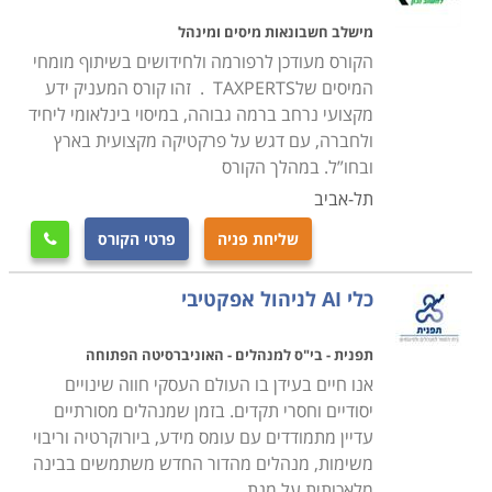
כמעט שנתיים. מכיוון שאין תכנית הסמכה אחידה, היקף
מישלב חשבונאות מיסים ומינהל
ועומק התכנים משתנים בין מוסד לימוד אחד למשנהו, וכדאי
הקורס מעודכן לרפורמה ולחידושים בשיתוף מומחי
לוודא כי נפח ונושאי הלימודים מתאימים לדרישותיכם
המיסים שלTAXPERTS . זהו קורס המעניק ידע
המקצועיות והלוגיסטיות.
מקצועי נרחב ברמה גבוהה, במיסוי בינלאומי ליחיד
חלק מהקורסים דורשים רקע בתחום או נסיון כתנאי סף
ולחברה, עם דגש על פרקטיקה מקצועית בארץ
לקבלה, אך רובם המכריע פתוח לכל מי שרכש השכלה
ובחו”ל. במהלך הקורס
תיכונית ובעל מיומנות בסיסית בתפעול מחשב.
תל-אביב
שליחת פניה
פרטי הקורס

אפשרויות תעסוקה בעתיד
לימודים אלו מהווים קרש קפיצה לתוך עולם העסקים. על
כלי AI לניהול אפקטיבי
מנת לפתוח עסק וגם להצליח בו לאורך זמן כשרון טבעי
למכירות אינו מספיק. נדרשת הסתכלות רחבה והתחשבות
תפנית - בי"ס למנהלים - האוניברסיטה הפתוחה
בכל מיני גורמים עליהם תלמדו בקורס, כך שלימודים אלה
אנו חיים בעידן בו העולם העסקי חווה שינויים
חיוניים לכל מי שפותח עסק. בנוסף, מנהלים בחברות או מי
יסודיים וחסרי תקדים. בזמן שמנהלים מסורתיים
עדיין מתמודדים עם עומס מידע, ביורוקרטיה וריבוי
שרוצה להתקדם לתפקידים ניהוליים.
משימות, מנהלים מהדור החדש משתמשים בבינה
לימודי מנהל עסקים ניתן ללמוד בכל מוסדות הלימוד בארץ,
מלאכותית על מנת