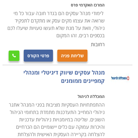
שלהם והעמידו אותו על הרגליים, הם מתפנים ללימוד
המרכז האקדמי פרס
פרקטי מקוצר שינחה אותם כיצד לתפעל ולקדם אותו טוב
לימודי מנהל עסקים הם בגדר חובה עבור כל מי
יותר. הם מגיעים ללימודים אלו כאשר הם בשלים יותר,
שרואה את עצמו מקים עסק או מתקדם לתפקיד
ניהולי, וזאת על מנת שלא תעשו טעויות שיעלו לכם
מכירים את הפרקטיקה מהשטח, את העובדים להם הם
בכספים רבים. זהו המקום
נדרשים לדאוג, ואת הדינמיקה לפיה המנגנון כולו פועל. ניתן
רחובות
לשער שמנהל זה לא יתפקד במקצועיות נמוכה יותר מאשר
עמיתו המלומד המתהדר בתואר ראשון במנהל עסקים או
שליחת פניה
פרטי הקורס

אפילו תואר שני במנהל עסקים.
מנהל עסקים שיווק דיגיטלי ומנהלי
מה לומדים במנהל עסקים
קמפיינים ממומנים
לימודי מנהל עסקים לתעודה עוסקים בעיקר בפרקטיקה
המכללה לניהול
המעשית של המקצוע, תוך שהם מדלגים על חלקים
ההתפתחויות העסקיות מציבות בפני המנהל אתגר
תיאורטיים בעולם הכלכלה לטובת המימד המעשי של לימוד
ניהולי המחייב התעדכנות מתמדת בתחומי הניהול
ניהול. במידה רבה דומים הקורסים לגרסה עשירה וארוכה
השונים. שליטה במיומנויות ניהוליות עדכניות
יותר של קורס ניהול עסקי, קורס פיתוח מנהלים או קורס
והיכרות עמוקה עם כלים יישומיים הם הכרחיים
ניהול עסק. במהלך לימוד הניהול נחקרים נושאים כגון שיווק,
להצלחה בקריירה העסקית האישית ולהצלחת