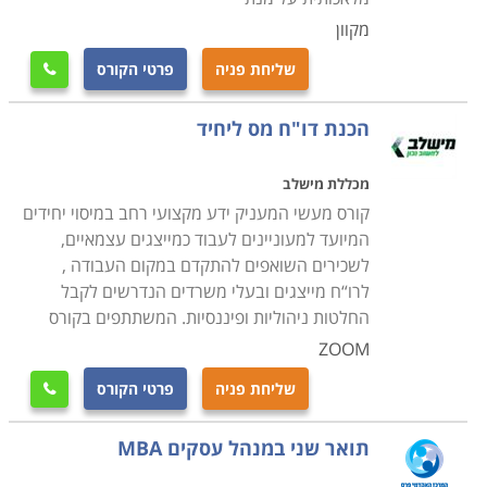
הן לתואר ראשון והן ללימודי תעודה באוניברסיטאות ומכללות
מקוון
בתל אביב, ירושלים, חיפה, כפר סבא באר שבע, ואפילו
אילת
.
שליחת פניה
פרטי הקורס

הכנת דו"ח מס ליחיד
מכללת מישלב
קורס מעשי המעניק ידע מקצועי רחב במיסוי יחידים
המיועד למעוניינים לעבוד כמייצגים עצמאיים,
לשכירים השואפים להתקדם במקום העבודה ,
לרו“ח מייצגים ובעלי משרדים הנדרשים לקבל
החלטות ניהוליות ופיננסיות. המשתתפים בקורס
ZOOM
שליחת פניה
פרטי הקורס

תואר שני במנהל עסקים MBA