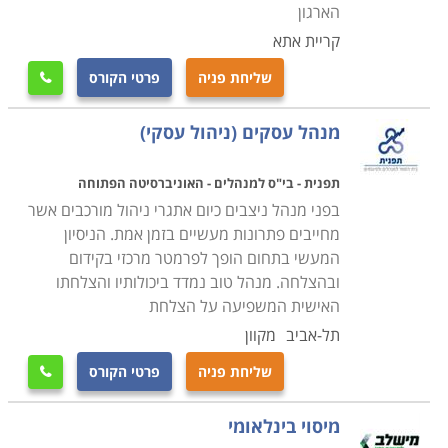
מימון, חשבונאות, הנעת עובדים והובלתם, דיני עבודה, ניהול
הארגון
משאבי אנוש, ניהול מערכות מידע, יזמות עסקית, חקר
קריית אתא
ביצועים וקורס ניהול מוצר. כמו כן נלמדות טכניקות לקבלת
שליחת פניה
פרטי הקורס

החלטות ברמה הכללית לארגון, כגון קביעת ערכי ליבה
לארגון, קביעת אסטרטגיה ויעדים, ויישומם באמצעות
מנהל עסקים (ניהול עסקי)
המחלקות השונות של הארגון. מנהל טוב צריך להתמחות
ולהבין בכל הענפים המרכיבים את ניהול החברה, ועל כן
תפנית - בי"ס למנהלים - האוניברסיטה הפתוחה
ילמדו בקורס גם תחומים כמו כלכלה, אסטרטגיות ניהול וגם
בפני מנהל ניצבים כיום אתגרי ניהול מורכבים אשר
פסיכולוגיה וסוציולוגיה, ניהול משא ומתן בצורה נכונה
מחייבים פתרונות מעשיים בזמן אמת. הניסיון
המעשי בתחום הופך לפרמטר מרכזי בקידום
שתוביל לתוצאות, לימודים פיננסים - ניהול תקציבים ותוכניות
ובהצלחה. מנהל טוב נמדד ביכולותיו והצלחתו
עסקיות.
האישית המשפיעה על הצלחת
תל-אביב
מקוון
קבלה ללימודים והיקפם
הלימודים מועברים בכל מיני אופנים ובכל מיני מסגרות.
שליחת פניה
פרטי הקורס

בעמודים הבאים תוכלו למצוא תכניות שנמשכות החל
מיסוי בינלאומי
מחמישים שעות לימוד אקדמאיות ועד למסלולים שאורכם