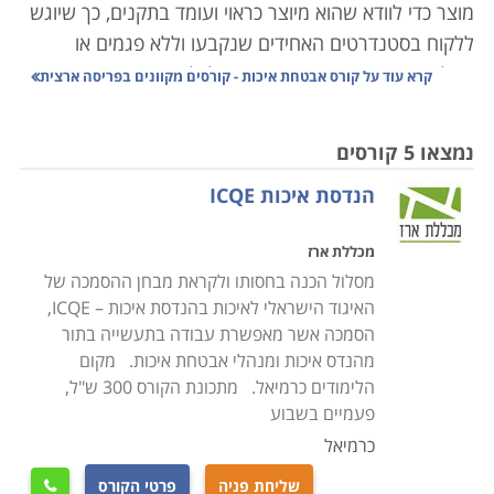
מוצר כדי לוודא שהוא מיוצר כראוי ועומד בתקנים, כך שיוגש
ללקוח בסטנדרטים האחידים שנקבעו וללא פגמים או
תקלות. הגדרת האיכות היא שונה לכל מקרה באופן פרטני
קרא עוד על
קורס אבטחת איכות - קורסים מקוונים בפריסה ארצית
וייחודי, לרוב היא מוגדרת על ידי מי שמפיק את המוצר או
השירות, אך במקרים אחרים היא מוכתבת על ידי גורמים
נמצאו 5 קורסים
ותקנים חיצוניים, בעיקר במקרים בהם יש לדבר חשיבות
הנדסת איכות ICQE
קריטית; מי שירכוש חולצה שלא תשרוד כביסה ראשונה
יפסיד כמה שקלים ואולי את מצב הרוח, אך מי שירכוש
מכללת ארז
תרופה או רכב שאינם עומדים בתקן האיכות עלול להפסיד
מסלול הכנה בחסותו ולקראת מבחן ההסמכה של
את בריאותו או חייו. לשם כך חובה על ספקי מוצרים שכאלו
האיגוד הישראלי לאיכות בהנדסת איכות – ICQE,
להיות כפופים לגורמים חיצוניים מחייבים כמו מכון התקנים,
הסמכה אשר מאפשרת עבודה בתעשייה בתור
איגוד התקינה, מינהל המזון והתרופות האמריקאי, המועצה
מהנדס איכות ומנהלי אבטחת איכות. מקום
הציבורית לאיכות בישראל או הנציבות הבינלאומית
הלימודים כרמיאל. מתכונת הקורס 300 ש"ל,
לאלקטרוטכניקה. במקרים אחרים נעשית בחירה מחייבת
פעמיים בשבוע
מרצון לעמוד בכללים אשר יעניקו תו תקן כמו למשל תקני
כרמיאל
ISO 9000
, אשר מזוהים גם בקרב ציבור הצרכנים הרוכשים
שליחת פניה
פרטי הקורס
