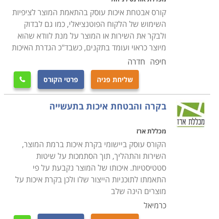
לחזק את הבקרה הפנימית המופעלת בהם. קטגוריה אחרת
קורס אבטחת איכות עוסק בהתאמת המוצר לציפיות
ונפרדת באתר מוקדשת ללימודי QA בענף ההייטק והתוכנה.
השימוש של הלקוח הפוטנציאלי, כמו גם לבדוק
אם אלו הלימודים שחיפשתם, תוכלו למצוא אותם
כאן
.
ולבקר את השירות או המוצר על מנת לוודא שהוא
מיוצר כראוי ועומד בתקנים, כשבד"כ הגדרת האיכות
תכני ההכשרה
חיפה
חדרה
הלימודים כוללים לימודי מערך תכנון ברמת היחידה ותהליכי
שליחת פניה
פרטי הקורס

עבודה, בקרת מדידה וניטור האיכות, תהליכי שיפור מוצרים
ותהליכי עבודה, הפיכתם לאפקטיבים יותר, שיטות של ניתוח
בקרה והבטחת איכות בתעשייה
תהליכים ביחידות העסקיות של החברה כמו מחלקת שיווק,
מכירות ושירות. נושאים נוספים שעולים במהלך הלימודים
מכללת ארז
הם ההבדלים בין בדיקות פונקציונליות ובדיקות לא
הקורס עוסק ביישומי בקרת איכות ברמת המוצר,
פונקציונליות, עקרונות הנדסת איכות, תכנון ניסויים, בקרת
השירות והתהליך, תוך הסתמכות על שיטות
סטטיסטיות. איכותו של המוצר נקבעת על פי
איכות סטטיסטית והסתברותית, סוגי מבדקים, תורת המדידה,
התאמתו לתוכניות הייצור שלו ולכן בקרת איכות על
הביקורת ובחינת האמינות, תחזוקתיות ובטיחות מוצר,
מוצרים הינה שלב
מערכות לניהול איכות כמו למשל
ISO 9000
, ניתוח וביקורת
כרמיאל
עלויות הבדיקות והבחינות שנערכות, מערכות המידע