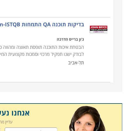
על השירותים והמוצרים הניתנים על ידו. תהיו מעורבי
מיוצרים למען הגדלת רווחי החברה והתייעלות הפעילות 
בדיקות תוכנה QA התמחות Foundation-ISTQB
קורס אבטחת איכות ניתן ללמוד במוסדות לימוד רבים. 
בחיפה, תל אביב, ירושלים ובאר שבע. כך שאם בחרתם
ג'ון ברייס הדרכה
לכם ביותר.
הבטחת איכות התוכנה תופסת תאוצה ומהווה כיו
לבודק ישנו תפקיד מרכזי וסמכות מקצועית המיוש
תל-אביב
אנחנו נע
עדיין מ