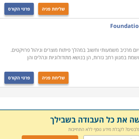
ם בתהליכים של שיפור המוצרים ושיפור התהליכים בהם הם
שליחת פניה
פרטי הקורס
הכלכלית והשיווקית.
בכל הארץ תוכלו למצוא מכללה או מוסד המעבירים את הקורס:
 להתמקצע בתפקיד החשוב הזה תוכלו לבחור את המקום הנוח
ם מרכיב משמעותי וחשוב במהלך פיתוח מוצרים וניהול פרויקטים.
מת במגוון רחב גזרות, הן בנושא מתודולוגיות ונהלים והן
שליחת פניה
פרטי הקורס
שה את כל העבודה בשבילך
תלבטים? לקבלת מידע נוסף ללא התחייבות