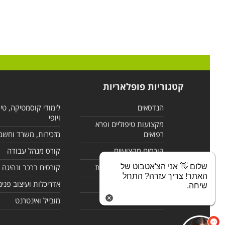
קטגוריות פופלאריות
הנדסאים
לימודי קוסמטיקה, טי
ויופי
מקצועות טיפוליים ופרא
רפואים
מזכירות, משרד וחשב
קורסים מקצועיים
קורס מנהל עבודה
שלום 👋 אני הצ'אטבוט של
לימודי מחשבים ורשתות
קורסים ברכב ונהיגה
האתר! צריך עזרה? התחל
קורסים בניהול
אדריכלות ועיצוב פנים
שיחה.
לימודי שפות
מובייל ואינטרנט