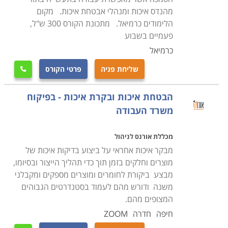
לחזק את הבקרה הפנימית המופעלת בהם. קטגוריה אחרת
מהנדס איכות ומנהלי אבטחת איכות. מקום
ונפרדת באתר מוקדשת ללימודי QA בענף ההייטק והתוכנה.
הלימודים כרמיאל. מתכונת הקורס 300 ש"ל,
אם אלו הלימודים שחיפשתם, תוכלו למצוא אותם
כאן
.
פעמיים בשבוע
כרמיאל
תכני ההכשרה
שליחת פניה
פרטי הקורס

הלימודים כוללים לימודי מערך תכנון ברמת היחידה ותהליכי
עבודה, בקרת מדידה וניטור האיכות, תהליכי שיפור מוצרים
הבטחת איכות ובקרת איכות - בפיקוח
ותהליכי עבודה, הפיכתם לאפקטיבים יותר, שיטות של ניתוח
משרד העבודה
תהליכים ביחידות העסקיות של החברה כמו מחלקת שיווק,
מכירות ושירות. נושאים נוספים שעולים במהלך הלימודים
מכללת אורנס לניהול
הם ההבדלים בין בדיקות פונקציונליות ובדיקות לא
מבקר איכות אחראי על ביצוע בדיקות איכות של
פונקציונליות, עקרונות הנדסת איכות, תכנון ניסויים, בקרת
מוצרים וחלקים בזמן תוך כדי תהליך הייצור ובסיומו,
מבצע ביקורת לחומרים ומוצרים מספקים ומקבלני
איכות סטטיסטית והסתברותית, סוגי מבדקים, תורת המדידה,
משנה ודורש מהם לעמוד בסטנדרטים הגבוהים
הביקורת ובחינת האמינות, תחזוקתיות ובטיחות מוצר,
המצופים מהם.
מערכות לניהול איכות כמו למשל
ISO 9000
, ניתוח וביקורת
חיפה
חדרה
ZOOM
עלויות הבדיקות והבחינות שנערכות, מערכות המידע