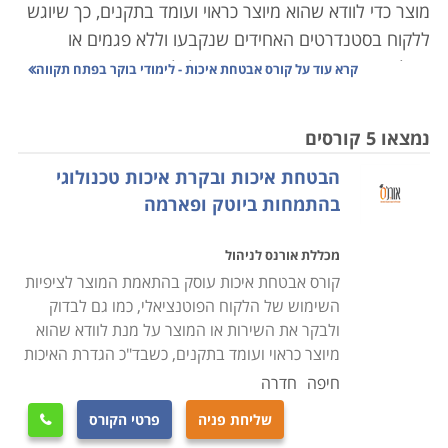
מוצר כדי לוודא שהוא מיוצר כראוי ועומד בתקנים, כך שיוגש
ללקוח בסטנדרטים האחידים שנקבעו וללא פגמים או
תקלות. הגדרת האיכות היא שונה לכל מקרה באופן פרטני
קרא עוד על
קורס אבטחת איכות - לימודי בוקר בפתח תקווה
וייחודי, לרוב היא מוגדרת על ידי מי שמפיק את המוצר או
השירות, אך במקרים אחרים היא מוכתבת על ידי גורמים
נמצאו 5 קורסים
ותקנים חיצוניים, בעיקר במקרים בהם יש לדבר חשיבות
הבטחת איכות ובקרת איכות טכנולוגי
קריטית; מי שירכוש חולצה שלא תשרוד כביסה ראשונה
בהתמחות ביוטק ופארמה
יפסיד כמה שקלים ואולי את מצב הרוח, אך מי שירכוש
תרופה או רכב שאינם עומדים בתקן האיכות עלול להפסיד
מכללת אורנס לניהול
את בריאותו או חייו. לשם כך חובה על ספקי מוצרים שכאלו
קורס אבטחת איכות עוסק בהתאמת המוצר לציפיות
להיות כפופים לגורמים חיצוניים מחייבים כמו מכון התקנים,
השימוש של הלקוח הפוטנציאלי, כמו גם לבדוק
איגוד התקינה, מינהל המזון והתרופות האמריקאי, המועצה
ולבקר את השירות או המוצר על מנת לוודא שהוא
הציבורית לאיכות בישראל או הנציבות הבינלאומית
מיוצר כראוי ועומד בתקנים, כשבד"כ הגדרת האיכות
לאלקטרוטכניקה. במקרים אחרים נעשית בחירה מחייבת
חיפה
חדרה
מרצון לעמוד בכללים אשר יעניקו תו תקן כמו למשל תקני
שליחת פניה
פרטי הקורס

ISO 9000
, אשר מזוהים גם בקרב ציבור הצרכנים הרוכשים