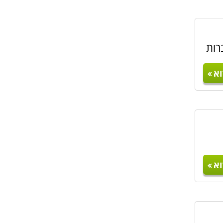
רות
א
א