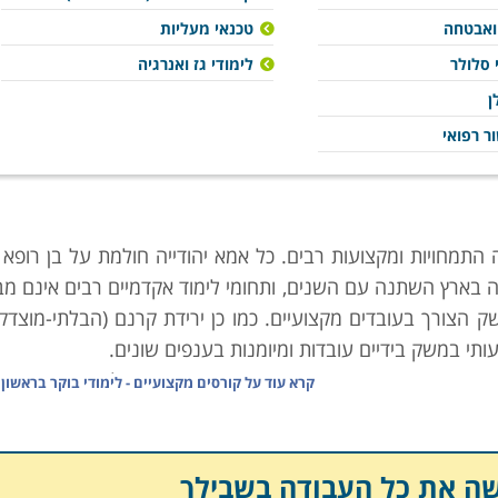
 ואבטחה
טכנאי מעליות
 סלולר
לימודי גז ואנרגיה
ן
ר רפואי
התמחויות ומקצועות רבים. כל אמא יהודייה חולמת על בן רופא (
 בארץ השתנה עם השנים, ותחומי לימוד אקדמיים רבים אינם מב
ק הצורך בעובדים מקצועיים. כמו כן ירידת קרנם (הבלתי-מוצדק
י במשק בידיים עובדות ומיומנות בענפים שונים.
ן הנדרש, וגורמי המחקר הממונים בו פרסמו טבלה זו אשר מנת
קרא עוד על
קורסים מקצועיים - לימודי בוקר בראשון 
והשכר על פי מקצועות. הנתונים בה מצביעים במובהק על מגמו
יים" רבים סובלים מהעדר ביקוש כמעט מוחלט, ביניהם ניתן למנו
,
גרפיקאים
, בוגרי לימודי מדעי הרוח, מורים על-תיכוניים, ואפילו
שה את כל העבודה בשבילך