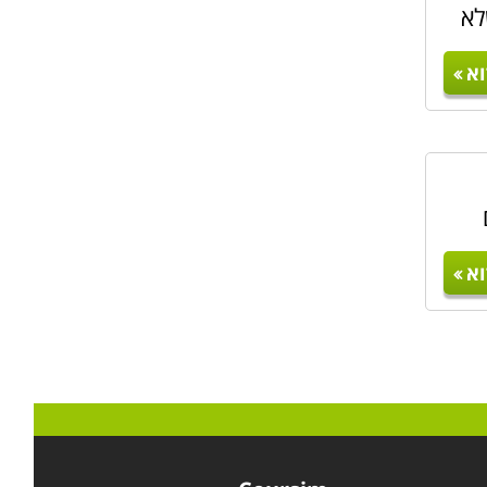
לא
א
א