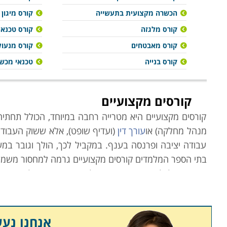
הכשרה מקצועית בתעשייה
קורס מיגון
קורס מלגזה
קורס טכנאי
קורס מאבטחים
קורס מנעול
קורס בנייה
טכנאי מכשו
קורסים מקצועיים
קורסים מקצועיים היא מטרייה רחבה במיוחד, הכולל תחתיה 
מנהל מחלקה) או
עורך דין
(ועדיף שופט), אלא ששוק העבודה
עבודה יציבה ופרנסה בענף. במקביל לכך, הולך וגובר במש
בתי הספר המלמדים קורסים מקצועיים גרמה למחסור משמעות
משרד הכלכלה הוא הגורם הממלכתי אשר מנסה לסייע באיזו
המקצועות השונים בהתאם לצרכי השוק, הביקוש לעובדים 
ממילא מדובר בהן רבות. ניתן להיווכח כי מקצועות "יוקרת
ביולוגים, פקידי בנק,
צלמים
,
תרפיסטים
,
קניינים
, עיתונאים
אנחנו נע