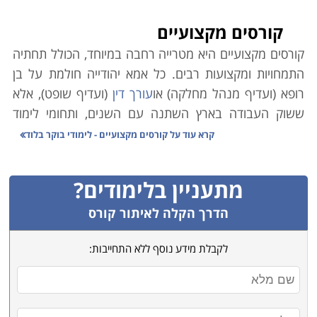
קורסים מקצועיים
קורסים מקצועיים היא מטרייה רחבה במיוחד, הכולל תחתיה
התמחויות ומקצועות רבים. כל אמא יהודייה חולמת על בן
רופא (ועדיף מנהל מחלקה) או
עורך דין
(ועדיף שופט), אלא
ששוק העבודה בארץ השתנה עם השנים, ותחומי לימוד
אקדמיים רבים אינם מבטיחים עבודה יציבה ופרנסה בענף.
קרא עוד על
קורסים מקצועיים - לימודי בוקר בלוד
במקביל לכך, הולך וגובר במשק הצורך בעובדים מקצועיים.
כמו כן ירידת קרנם (הבלתי-מוצדקת) של בתי הספר
מתעניין בלימודים?
המלמדים קורסים מקצועיים גרמה למחסור משמעותי במשק
בידיים עובדות ומיומנות בענפים שונים.
הדרך הקלה לאיתור קורס
משרד הכלכלה הוא הגורם הממלכתי אשר מנסה לסייע
לקבלת מידע נוסף ללא התחייבות:
באיזון הנדרש, וגורמי המחקר הממונים בו פרסמו טבלה
זו אשר מנתחת את המקצועות השונים בהתאם לצרכי השוק,
הביקוש לעובדים והשכר על פי מקצועות. הנתונים בה
מצביעים במובהק על מגמות אשר ממילא מדובר בהן רבות.