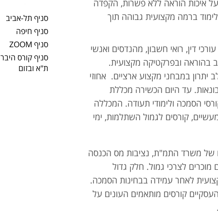
ל איכות הוראה ללא פשרות, הקפדה
ימוד ברמה מקצועית גבוהה תוך
סניף תל-אביב
סניף חיפה
סניף ZOOM
כי דין, רואי חשבון, מהנדסים ואנשי
סניף קורס היבריד
ב בהוראה ובפרקטיקה מקצועית.
ת"א ובזום
ב יתרון במבחני מקצוע ארציים. אחוזי
נאות. עד היום הכשירה מכללת
ורסי הסמכה ולימודי תעודה. המכללה
מעשיים, קורסים לגמול השתלמות, ימי
ם של משרד התמ"ת, נציבות מס הכנסה
מוכרים לצרכי גמול. חלק גדול
קצועית לאחר עמידה בבחינות הסמכה.
עסקיים קורסים מותאמים העונים על