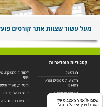
מעל עשור שצוות אתר קורסים פועל ל
קטגוריות פופלאריות
הנדסאים
לימודי קוסמטיקה, טי
ויופי
מקצועות טיפוליים ופרא
רפואים
מזכירות, משרד וחשב
קורסים מקצועיים
קורס מנהל עבודה
שלום 👋 אני הצ'אטבוט של
לימודי מחשבים ורשתות
קורסים ברכב ונהיגה
האתר! צריך עזרה? התחל